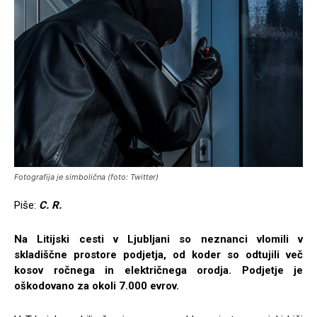
Fotografija je simbolična (foto: Twitter)
Piše:
C. R.
Na Litijski cesti v Ljubljani so neznanci vlomili v
skladiščne prostore podjetja, od koder so odtujili več
kosov ročnega in električnega orodja. Podjetje je
oškodovano za okoli 7.000 evrov.