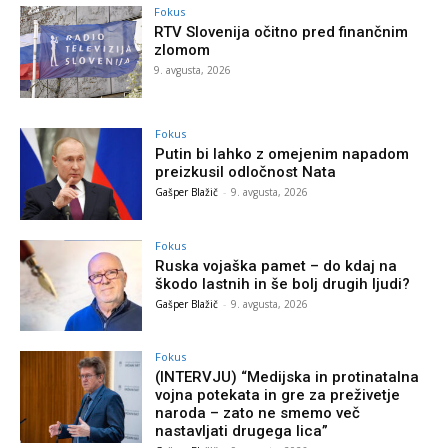
Fokus
RTV Slovenija očitno pred finančnim
zlomom
9. avgusta, 2026
Fokus
Putin bi lahko z omejenim napadom
preizkusil odločnost Nata
Gašper Blažič
-
9. avgusta, 2026
Fokus
Ruska vojaška pamet – do kdaj na
škodo lastnih in še bolj drugih ljudi?
Gašper Blažič
-
9. avgusta, 2026
Fokus
(INTERVJU) “Medijska in protinatalna
vojna potekata in gre za preživetje
naroda – zato ne smemo več
nastavljati drugega lica”