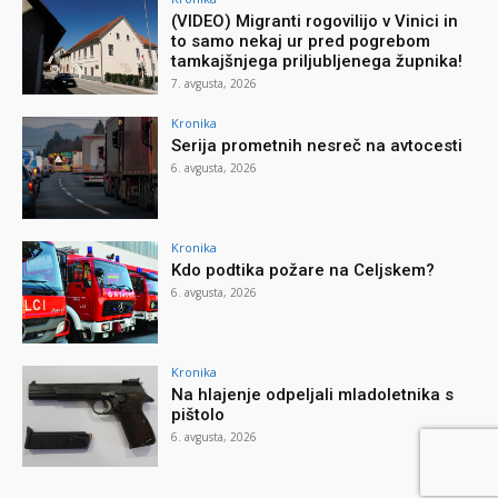
(VIDEO) Migranti rogovilijo v Vinici in
to samo nekaj ur pred pogrebom
tamkajšnjega priljubljenega župnika!
7. avgusta, 2026
Kronika
Serija prometnih nesreč na avtocesti
6. avgusta, 2026
Kronika
Kdo podtika požare na Celjskem?
6. avgusta, 2026
Kronika
Na hlajenje odpeljali mladoletnika s
pištolo
6. avgusta, 2026