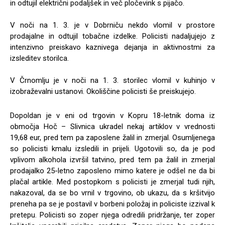
in odtujil električni podaljšek in več pločevink s pijačo.
V noči na 1. 3. je v Dobrniču nekdo vlomil v prostore
prodajalne in odtujil tobačne izdelke. Policisti nadaljujejo z
intenzivno preiskavo kaznivega dejanja in aktivnostmi za
izsleditev storilca.
V Črnomlju je v noči na 1. 3. storilec vlomil v kuhinjo v
izobraževalni ustanovi. Okoliščine policisti še preiskujejo.
Dopoldan je v eni od trgovin v Kopru 18-letnik doma iz
območja Hoč – Slivnica ukradel nekaj artiklov v vrednosti
19,68 eur, pred tem pa zaposlene žalil in zmerjal. Osumljenega
so policisti kmalu izsledili in prijeli. Ugotovili so, da je pod
vplivom alkohola izvršil tatvino, pred tem pa žalil in zmerjal
prodajalko 25-letno zaposleno mimo katere je odšel ne da bi
plačal artikle. Med postopkom s policisti je zmerjal tudi njih,
nakazoval, da se bo vrnil v trgovino, ob ukazu, da s kršitvijo
preneha pa se je postavil v borbeni položaj in policiste izzival k
pretepu. Policisti so zoper njega odredili pridržanje, ter zoper