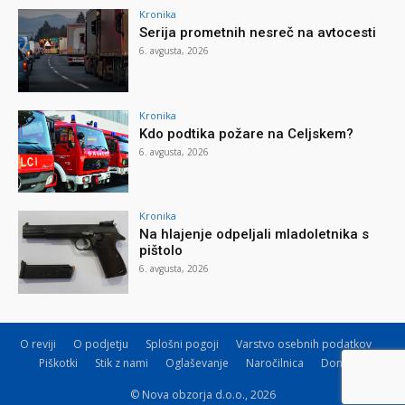
Kronika
Serija prometnih nesreč na avtocesti
6. avgusta, 2026
Kronika
Kdo podtika požare na Celjskem?
6. avgusta, 2026
Kronika
Na hlajenje odpeljali mladoletnika s
pištolo
6. avgusta, 2026
O reviji
O podjetju
Splošni pogoji
Varstvo osebnih podatkov
Piškotki
Stik z nami
Oglaševanje
Naročilnica
Donacije
© Nova obzorja d.o.o., 2026