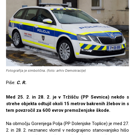
Fotografija je simbolična. (foto: arhiv Demokracije)
Piše:
C. R.
Med 25. 2. in 28. 2. je v Tržišču (PP Sevnica) nekdo s
strehe objekta odtujil okoli 15 metrov bakrenih žlebov in s
tem povzročil za 600 evrov premoženjske škode.
Na območju Gorenjega Polja (PP Dolenjske Toplice) je med 27.
2. in 28. 2. neznanec vlomil v nedograjeno stanovanjsko hišo