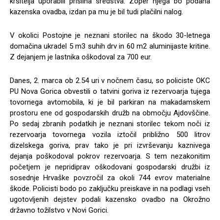
kršitelja uporabili prisilna sredstva. Zoper njega bo podana
kazenska ovadba, izdan pa mu je bil tudi plačilni nalog.
V okolici Postojne je neznani storilec na škodo 30-letnega
domačina ukradel 5 m3 suhih drv in 60 m2 aluminijaste kritine.
Z dejanjem je lastnika oškodoval za 700 eur.
Danes, 2. marca ob 2.54 uri v nočnem času, so policiste OKC
PU Nova Gorica obvestili o tatvini goriva iz rezervoarja tujega
tovornega avtomobila, ki je bil parkiran na makadamskem
prostoru ene od gospodarskih družb na območju Ajdovščine.
Po sedaj zbranih podatkih je neznani storilec tekom noči iz
rezervoarja tovornega vozila iztočil približno 500 litrov
dizelskega goriva, prav tako je pri izvrševanju kaznivega
dejanja poškodoval pokrov rezervoarja. S tem nezakonitim
početjem je nepridiprav oškodovani gospodarski družbi iz
sosednje Hrvaške povzročil za okoli 744 evrov materialne
škode. Policisti bodo po zaključku preiskave in na podlagi vseh
ugotovljenih dejstev podali kazensko ovadbo na Okrožno
državno tožilstvo v Novi Gorici.