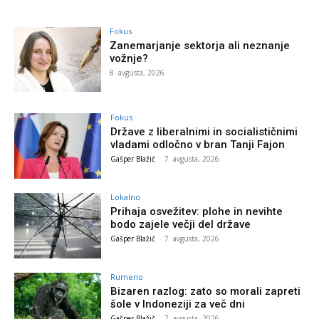
Fokus
Zanemarjanje sektorja ali neznanje
vožnje?
8. avgusta, 2026
Fokus
Države z liberalnimi in socialističnimi
vladami odločno v bran Tanji Fajon
Gašper Blažič
-
7. avgusta, 2026
Lokalno
Prihaja osvežitev: plohe in nevihte
bodo zajele večji del države
Gašper Blažič
-
7. avgusta, 2026
Rumeno
Bizaren razlog: zato so morali zapreti
šole v Indoneziji za več dni
Gašper Blažič
-
7. avgusta, 2026