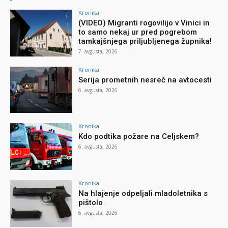
Kronika
(VIDEO) Migranti rogovilijo v Vinici in
to samo nekaj ur pred pogrebom
tamkajšnjega priljubljenega župnika!
7. avgusta, 2026
Kronika
Serija prometnih nesreč na avtocesti
6. avgusta, 2026
Kronika
Kdo podtika požare na Celjskem?
6. avgusta, 2026
Kronika
Na hlajenje odpeljali mladoletnika s
pištolo
6. avgusta, 2026