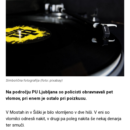
Simbolična fotografija (foto: pixabay)
Na področju PU Ljubljana so policisti obravnavali pet
vlomov, pri enem je ostalo pri poizkusu.
V Mostah in v Šiški je bilo vlomljeno v dve hiši. V eni so
vlomilci odnesli nakit, v drugi pa poleg nakita še nekaj denarja
ter smuči.