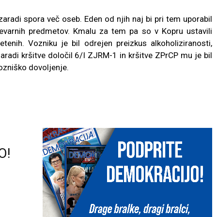
 zaradi spora več oseb. Eden od njih naj bi pri tem uporabil
 nevarnih predmetov. Kmalu za tem pa so v Kopru ustavili
tenih. Vozniku je bil odrejen preizkus alkoholiziranosti,
aradi kršitve določil 6/I ZJRM-1 in kršitve ZPrCP mu je bil
ozniško dovoljenje.
O!