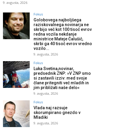
9. avgusta, 2026
Fokus
Golobovega najboljšega
raziskovalnega novinarja ne
skrbijo več kot 100 tisoč evrov
redna vozila nekdanje
ministrice Mateje Čalušič,
skrbi ga 40 tisoč evrov vredno
vozilo...
9. avgusta, 2026
Fokus
Luka Svetina,novinar,
predsednik ZNP: »V ZNP smo
si zastavili izziv: med svoje
člane pritegniti več mladih in
jim približati naše delo«
9. avgusta, 2026
Fokus
Vlada naj razsuje
skorumpirano gnezdo v
Mladiki
9. avgusta, 2026