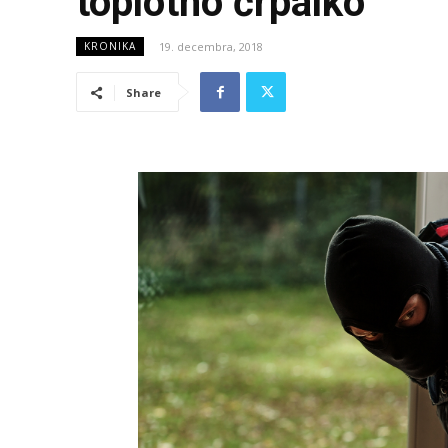
toplotno črpalko
19. decembra, 2018
KRONIKA
Share