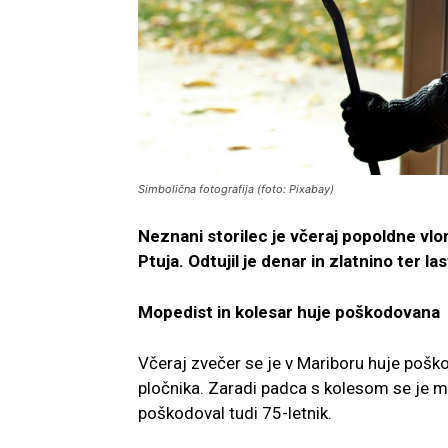
Simbolična fotografija (foto: Pixabay)
Neznani storilec je včeraj popoldne vlo
Ptuja. Odtujil je denar in zlatnino ter 
Mopedist in kolesar huje poškodovana
Včeraj zvečer se je v Mariboru huje poškod
pločnika. Zaradi padca s kolesom se je m
poškodoval tudi 75-letnik.