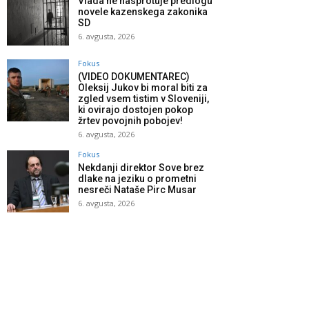
Vlada ne nasprotuje predlogu
novele kazenskega zakonika
SD
6. avgusta, 2026
Fokus
(VIDEO DOKUMENTAREC)
Oleksij Jukov bi moral biti za
zgled vsem tistim v Sloveniji,
ki ovirajo dostojen pokop
žrtev povojnih pobojev!
6. avgusta, 2026
Fokus
Nekdanji direktor Sove brez
dlake na jeziku o prometni
nesreči Nataše Pirc Musar
6. avgusta, 2026