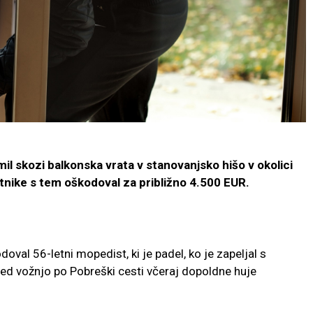
mil skozi balkonska vrata v stanovanjsko hišo v okolici
lastnike s tem oškodoval za približno 4.500 EUR.
oval 56-letni mopedist, ki je padel, ko je zapeljal s
ed vožnjo po Pobreški cesti včeraj dopoldne huje