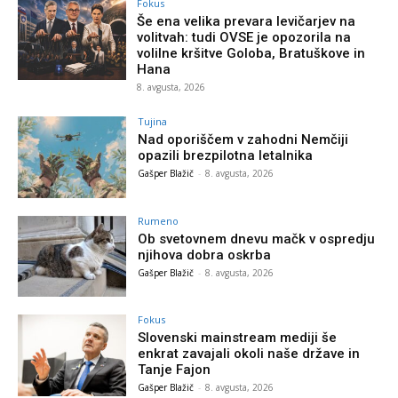
Fokus
Še ena velika prevara levičarjev na
volitvah: tudi OVSE je opozorila na
volilne kršitve Goloba, Bratuškove in
Hana
8. avgusta, 2026
Tujina
Nad oporiščem v zahodni Nemčiji
opazili brezpilotna letalnika
Gašper Blažič
-
8. avgusta, 2026
Rumeno
Ob svetovnem dnevu mačk v ospredju
njihova dobra oskrba
Gašper Blažič
-
8. avgusta, 2026
Fokus
Slovenski mainstream mediji še
enkrat zavajali okoli naše države in
Tanje Fajon
Gašper Blažič
-
8. avgusta, 2026