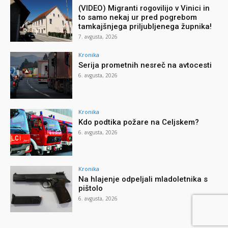
(VIDEO) Migranti rogovilijo v Vinici in
to samo nekaj ur pred pogrebom
tamkajšnjega priljubljenega župnika!
7. avgusta, 2026
Kronika
Serija prometnih nesreč na avtocesti
6. avgusta, 2026
Kronika
Kdo podtika požare na Celjskem?
6. avgusta, 2026
Kronika
Na hlajenje odpeljali mladoletnika s
pištolo
6. avgusta, 2026