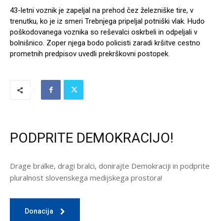
43-letni voznik je zapeljal na prehod čez železniške tire, v
trenutku, ko je iz smeri Trebnjega pripeljal potniški vlak. Hudo
poškodovanega voznika so reševalci oskrbeli in odpeljali v
bolnišnico. Zoper njega bodo policisti zaradi kršitve cestno
prometnih predpisov uvedli prekrškovni postopek.
PODPRITE DEMOKRACIJO!
Drage bralke, dragi bralci, donirajte Demokraciji in podprite
pluralnost slovenskega medijskega prostora!
Donacija