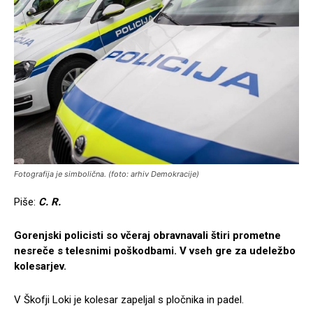
Fotografija je simbolična. (foto: arhiv Demokracije)
Piše:
C. R.
Gorenjski policisti so včeraj obravnavali štiri prometne
nesreče s telesnimi poškodbami. V vseh gre za udeležbo
kolesarjev.
V Škofji Loki je kolesar zapeljal s pločnika in padel.