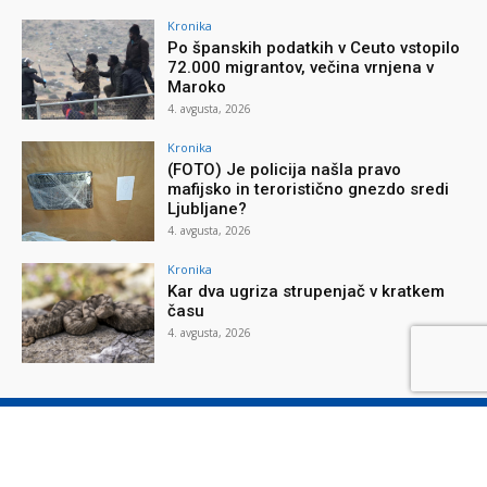
Kronika
Po španskih podatkih v Ceuto vstopilo
72.000 migrantov, večina vrnjena v
Maroko
4. avgusta, 2026
Kronika
(FOTO) Je policija našla pravo
mafijsko in teroristično gnezdo sredi
Ljubljane?
4. avgusta, 2026
Kronika
Kar dva ugriza strupenjač v kratkem
času
4. avgusta, 2026
O reviji
O podjetju
Splošni pogoji
Varstvo osebnih podatkov
Piškotki
Stik z nami
Oglaševanje
Naročilnica
Donacije
© Nova obzorja d.o.o., 2026