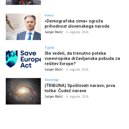
Fokus
»Demografska zima« ogroža
prihodnost slovenskega naroda
Gašper Blažič
-
6. avgusta, 2026
Tujina
Ste vedeli, da trenutno poteka
vseevropska državljanska pobuda za
rešitev Evrope?
Gašper Blažič
-
6. avgusta, 2026
Slovenija
(TRIBUNA) Spoštovati naravo; prva
točka: Čudež narave
Gašper Blažič
-
6. avgusta, 2026