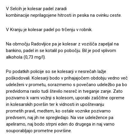
V Selcih je kolesar padel zaradi
kombinacije neprilagojene hitrosti in peska na ovinku ceste.
V Kranju je kolesar padel po trčenju v robnik.
Na območju Radovljice pa je kolesar z vozišča zapeljal na
bankino, padel in se kotalil po pobočju. Bil je pod vplivom
alkohola (0,73 mg/l).
Po podatkih policije so se kolesarji v nesrečah lažje
poškodovali. Kolesarji bodo v prihajajočem obdobju vedno več
udeleženi v prometu, sorazmerno s povečano udeležbo pa bo
predvidoma raslo tudi število nesreč in tveganje zanje. Zato
pozivamo k varni vožnji s kolesom, uporabi zaščitne opreme
in kolesarskih površin ter k vidnosti in upoštevanju
prometih pravil, medtem, ko ostale voznike pozivamo
predvsem, naj jih ne spregledajo. Na vse udeležence pa
apeliramo, naj bodo strpni eden do drugega in naj varno
souporabljajo prometne površine.