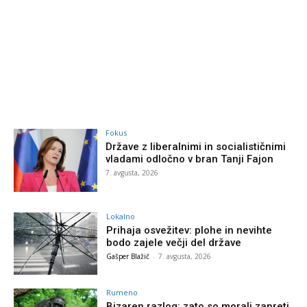
Fokus
Države z liberalnimi in socialističnimi
vladami odločno v bran Tanji Fajon
7. avgusta, 2026
Lokalno
Prihaja osvežitev: plohe in nevihte
bodo zajele večji del države
Gašper Blažič
-
7. avgusta, 2026
Rumeno
Bizaren razlog: zato so morali zapreti