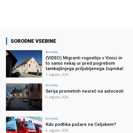
SORODNE VSEBINE
Kronika
(VIDEO) Migranti rogovilijo v Vinici in
to samo nekaj ur pred pogrebom
tamkajšnjega priljubljenega župnika!
7. avgusta, 2026
Kronika
Serija prometnih nesreč na avtocesti
6. avgusta, 2026
Kronika
Kdo podtika požare na Celjskem?
6. avgusta, 2026