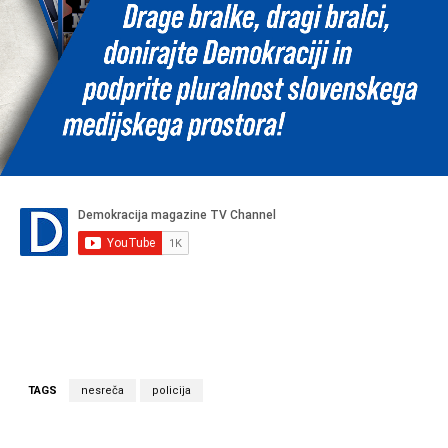
TAGS
nesreča
policija