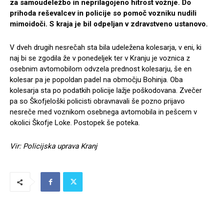
za samoudeležbo in neprilagojeno hitrost vožnje. Do
prihoda reševalcev in policije so pomoč vozniku nudili
mimoidoči. S kraja je bil odpeljan v zdravstveno ustanovo.
V dveh drugih nesrečah sta bila udeležena kolesarja, v eni, ki
naj bi se zgodila že v ponedeljek ter v Kranju je voznica z
osebnim avtomobilom odvzela prednost kolesarju, še en
kolesar pa je popoldan padel na območju Bohinja. Oba
kolesarja sta po podatkih policije lažje poškodovana. Zvečer
pa so Škofjeloški policisti obravnavali še pozno prijavo
nesreče med voznikom osebnega avtomobila in pešcem v
okolici Škofje Loke. Postopek še poteka.
Vir: Policijska uprava Kranj