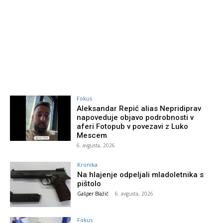
Fokus
Aleksandar Repić alias Nepridiprav
napoveduje objavo podrobnosti v
aferi Fotopub v povezavi z Luko
Mescem
6. avgusta, 2026
Kronika
Na hlajenje odpeljali mladoletnika s
pištolo
Gašper Blažič
-
6. avgusta, 2026
Fokus