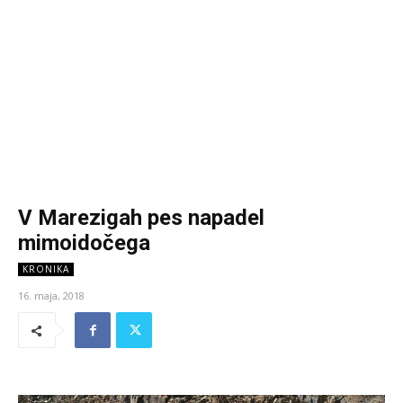
V Marezigah pes napadel
mimoidočega
KRONIKA
16. maja, 2018