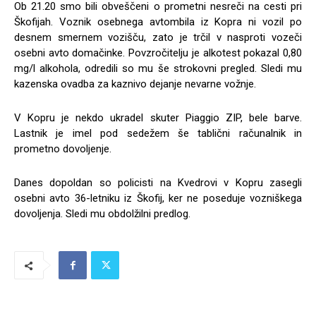
Ob 21.20 smo bili obveščeni o prometni nesreči na cesti pri
Škofijah. Voznik osebnega avtombila iz Kopra ni vozil po
desnem smernem vozišču, zato je trčil v nasproti vozeči
osebni avto domačinke. Povzročitelju je alkotest pokazal 0,80
mg/l alkohola, odredili so mu še strokovni pregled. Sledi mu
kazenska ovadba za kaznivo dejanje nevarne vožnje.
V Kopru je nekdo ukradel skuter Piaggio ZIP, bele barve.
Lastnik je imel pod sedežem še tablični računalnik in
prometno dovoljenje.
Danes dopoldan so policisti na Kvedrovi v Kopru zasegli
osebni avto 36-letniku iz Škofij, ker ne poseduje vozniškega
dovoljenja. Sledi mu obdolžilni predlog.