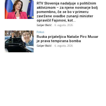
RTV Slovenija nadaljuje s političnim
aktivizmom – za njene novinarje bolj
pomembno, če se bo v primeru
zavržene ovadbe zunanji minister
opravičil Fajonovi, kot...
Gašper Blažič
-
6. avgusta, 2026
Fokus
Ruska prijateljica Nataše Pirc Musar
je prava tempirana bomba
Gašper Blažič
-
6. avgusta, 2026