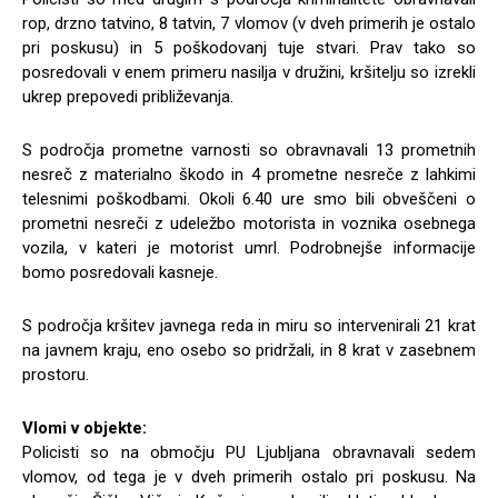
rop, drzno tatvino, 8 tatvin, 7 vlomov (v dveh primerih je ostalo
pri poskusu) in 5 poškodovanj tuje stvari. Prav tako so
posredovali v enem primeru nasilja v družini, kršitelju so izrekli
ukrep prepovedi približevanja.
S področja prometne varnosti so obravnavali 13 prometnih
nesreč z materialno škodo in 4 prometne nesreče z lahkimi
telesnimi poškodbami. Okoli 6.40 ure smo bili obveščeni o
prometni nesreči z udeležbo motorista in voznika osebnega
vozila, v kateri je motorist umrl. Podrobnejše informacije
bomo posredovali kasneje.
S področja kršitev javnega reda in miru so intervenirali 21 krat
na javnem kraju, eno osebo so pridržali, in 8 krat v zasebnem
prostoru.
Vlomi v objekte:
Policisti so na območju PU Ljubljana obravnavali sedem
vlomov, od tega je v dveh primerih ostalo pri poskusu. Na