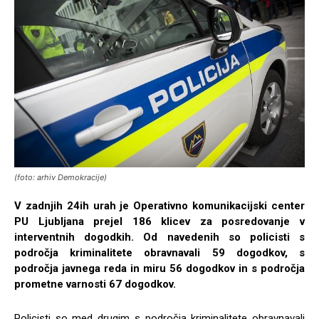
(foto: arhiv Demokracije)
V zadnjih 24ih urah je Operativno komunikacijski center
PU Ljubljana prejel 186 klicev za posredovanje v
interventnih dogodkih. Od navedenih so policisti s
področja kriminalitete obravnavali 59 dogodkov, s
področja javnega reda in miru 56 dogodkov in s področja
prometne varnosti 67 dogodkov.
Policisti so med drugim s področja kriminalitete obravnavali