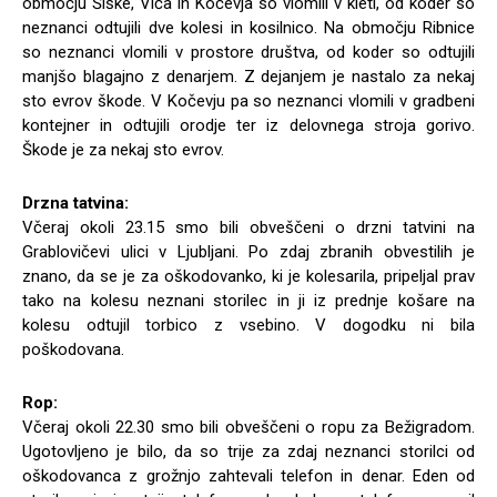
območju Šiške, Viča in Kočevja so vlomili v kleti, od koder so
neznanci odtujili dve kolesi in kosilnico. Na območju Ribnice
so neznanci vlomili v prostore društva, od koder so odtujili
manjšo blagajno z denarjem. Z dejanjem je nastalo za nekaj
sto evrov škode. V Kočevju pa so neznanci vlomili v gradbeni
kontejner in odtujili orodje ter iz delovnega stroja gorivo.
Škode je za nekaj sto evrov.
Drzna tatvina:
Včeraj okoli 23.15 smo bili obveščeni o drzni tatvini na
Grablovičevi ulici v Ljubljani. Po zdaj zbranih obvestilih je
znano, da se je za oškodovanko, ki je kolesarila, pripeljal prav
tako na kolesu neznani storilec in ji iz prednje košare na
kolesu odtujil torbico z vsebino. V dogodku ni bila
poškodovana.
Rop:
Včeraj okoli 22.30 smo bili obveščeni o ropu za Bežigradom.
Ugotovljeno je bilo, da so trije za zdaj neznanci storilci od
oškodovanca z grožnjo zahtevali telefon in denar. Eden od