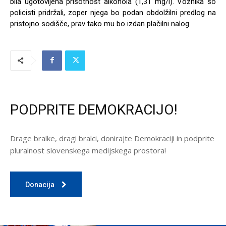
bila ugotovljena prisotnost alkohola (1,31 mg/l). Voznika so
policisti pridržali, zoper njega bo podan obdolžilni predlog na
pristojno sodišče, prav tako mu bo izdan plačilni nalog.
PODPRITE DEMOKRACIJO!
Drage bralke, dragi bralci, donirajte Demokraciji in podprite
pluralnost slovenskega medijskega prostora!
Donacija