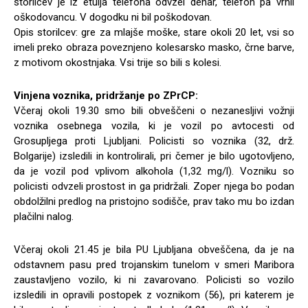
storilcev je iz etuija telefona odvzel denar, telefon pa vrnil
oškodovancu. V dogodku ni bil poškodovan.
Opis storilcev: gre za mlajše moške, stare okoli 20 let, vsi so
imeli preko obraza poveznjeno kolesarsko masko, črne barve,
z motivom okostnjaka. Vsi trije so bili s kolesi.
Vinjena voznika, pridržanje po ZPrCP:
Včeraj okoli 19.30 smo bili obveščeni o nezanesljivi vožnji
voznika osebnega vozila, ki je vozil po avtocesti od
Grosupljega proti Ljubljani. Policisti so voznika (32, drž.
Bolgarije) izsledili in kontrolirali, pri čemer je bilo ugotovljeno,
da je vozil pod vplivom alkohola (1,32 mg/l). Vozniku so
policisti odvzeli prostost in ga pridržali. Zoper njega bo podan
obdolžilni predlog na pristojno sodišče, prav tako mu bo izdan
plačilni nalog.
Včeraj okoli 21.45 je bila PU Ljubljana obveščena, da je na
odstavnem pasu pred trojanskim tunelom v smeri Maribora
zaustavljeno vozilo, ki ni zavarovano. Policisti so vozilo
izsledili in opravili postopek z voznikom (56), pri katerem je