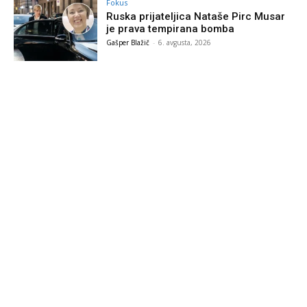
Fokus
Ruska prijateljica Nataše Pirc Musar
je prava tempirana bomba
Gašper Blažič
-
6. avgusta, 2026