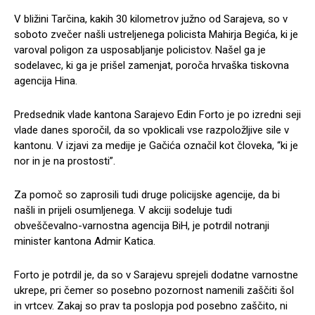
V bližini Tarčina, kakih 30 kilometrov južno od Sarajeva, so v
soboto zvečer našli ustreljenega policista Mahirja Begića, ki je
varoval poligon za usposabljanje policistov. Našel ga je
sodelavec, ki ga je prišel zamenjat, poroča hrvaška tiskovna
agencija Hina.
Predsednik vlade kantona Sarajevo Edin Forto je po izredni seji
vlade danes sporočil, da so vpoklicali vse razpoložljive sile v
kantonu. V izjavi za medije je Gačića označil kot človeka, “ki je
nor in je na prostosti”.
Za pomoč so zaprosili tudi druge policijske agencije, da bi
našli in prijeli osumljenega. V akciji sodeluje tudi
obveščevalno-varnostna agencija BiH, je potrdil notranji
minister kantona Admir Katica.
Forto je potrdil je, da so v Sarajevu sprejeli dodatne varnostne
ukrepe, pri čemer so posebno pozornost namenili zaščiti šol
in vrtcev. Zakaj so prav ta poslopja pod posebno zaščito, ni