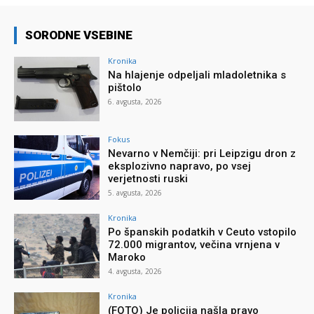
SORODNE VSEBINE
Kronika
Na hlajenje odpeljali mladoletnika s
pištolo
6. avgusta, 2026
Fokus
Nevarno v Nemčiji: pri Leipzigu dron z
eksplozivno napravo, po vsej
verjetnosti ruski
5. avgusta, 2026
Kronika
Po španskih podatkih v Ceuto vstopilo
72.000 migrantov, večina vrnjena v
Maroko
4. avgusta, 2026
Kronika
(FOTO) Je policija našla pravo