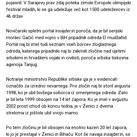
pojasnil. V Sarajevu prav zdaj poteka zimski Evropski olimpijski
festival mladih, ki se ga udeležuje več kot 1500 udeležencev iz
46 držav.
Novičarski spletni portal insajder.in poroča, da je bil serijski
morilec Gačić med vojno v BiH pripadnik odreda El mudžahid.
Portal naj bi imel tudi seznam vseh borcev zloglasnega
odreda, katerega pripadniki naj bi zakrivili zločine nad ujetimi
srbskimi in hrvaškimi vojaki in civilisti, poroča srbska tiskovna
agencija Tanjug.
Notranje ministrstvo Republike srbske ga je v evidencah
označilo za izredno nevarnega. Prvi zločin naj bi storil avgusta
1998, ko je ubil bivšega soborca iz omenjenega odreda. Zato
je bil leta 1999 obsojen na 14 let zapora. Ko je imel v avgustu
2002 prost izhod ob koncu tedna, je v Zenici z dvema
streloma iz pištole ubil svojo mamo.
Po tem zločinu je bil obsojen na enotno kazen 20 let zapora,
ki jo je prestajal v Zenici in Bihaću. Kot še navaja insajder.in, se