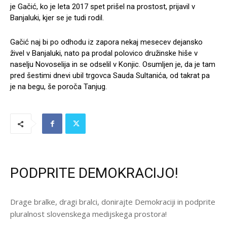
je Gačić, ko je leta 2017 spet prišel na prostost, prijavil v
Banjaluki, kjer se je tudi rodil.
Gačić naj bi po odhodu iz zapora nekaj mesecev dejansko
živel v Banjaluki, nato pa prodal polovico družinske hiše v
naselju Novoselija in se odselil v Konjic. Osumljen je, da je tam
pred šestimi dnevi ubil trgovca Sauda Sultanića, od takrat pa
je na begu, še poroča Tanjug.
PODPRITE DEMOKRACIJO!
Drage bralke, dragi bralci, donirajte Demokraciji in podprite
pluralnost slovenskega medijskega prostora!