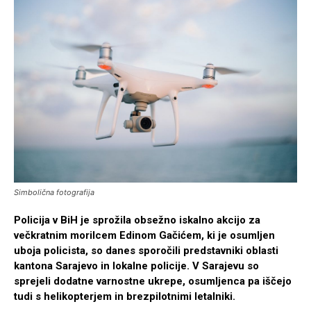
Simbolična fotografija
Policija v BiH je sprožila obsežno iskalno akcijo za
večkratnim morilcem Edinom Gačićem, ki je osumljen
uboja policista, so danes sporočili predstavniki oblasti
kantona Sarajevo in lokalne policije. V Sarajevu so
sprejeli dodatne varnostne ukrepe, osumljenca pa iščejo
tudi s helikopterjem in brezpilotnimi letalniki.