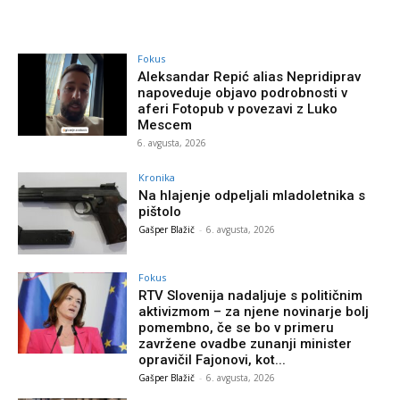
Fokus
Aleksandar Repić alias Nepridiprav
napoveduje objavo podrobnosti v
aferi Fotopub v povezavi z Luko
Mescem
6. avgusta, 2026
Kronika
Na hlajenje odpeljali mladoletnika s
pištolo
Gašper Blažič
-
6. avgusta, 2026
Fokus
RTV Slovenija nadaljuje s političnim
aktivizmom – za njene novinarje bolj
pomembno, če se bo v primeru
zavržene ovadbe zunanji minister
opravičil Fajonovi, kot...
Gašper Blažič
-
6. avgusta, 2026