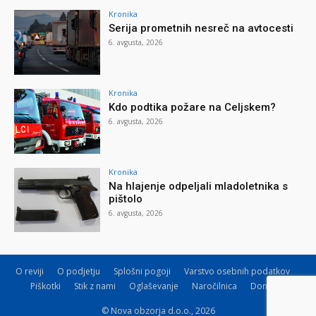
Kronika
Serija prometnih nesreč na avtocesti
6. avgusta, 2026
Kronika
Kdo podtika požare na Celjskem?
6. avgusta, 2026
Kronika
Na hlajenje odpeljali mladoletnika s
pištolo
6. avgusta, 2026
O reviji
O podjetju
Splošni pogoji
Varstvo osebnih podatkov
Piškotki
Stik z nami
Oglaševanje
Naročilnica
Donacije
© Nova obzorja d.o.o., 2026