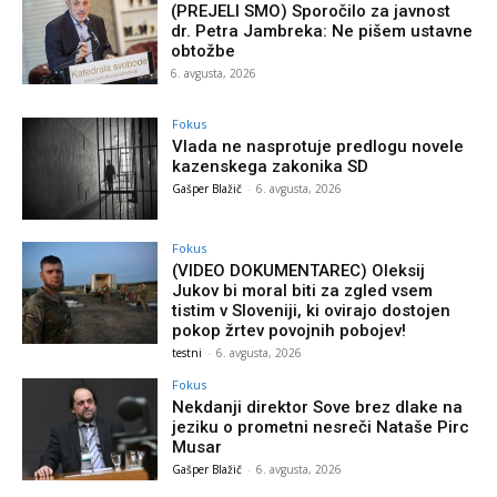
(PREJELI SMO) Sporočilo za javnost
dr. Petra Jambreka: Ne pišem ustavne
obtožbe
6. avgusta, 2026
Fokus
Vlada ne nasprotuje predlogu novele
kazenskega zakonika SD
Gašper Blažič
-
6. avgusta, 2026
Fokus
(VIDEO DOKUMENTAREC) Oleksij
Jukov bi moral biti za zgled vsem
tistim v Sloveniji, ki ovirajo dostojen
pokop žrtev povojnih pobojev!
testni
-
6. avgusta, 2026
Fokus
Nekdanji direktor Sove brez dlake na
jeziku o prometni nesreči Nataše Pirc
Musar
Gašper Blažič
-
6. avgusta, 2026