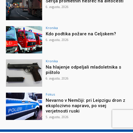
Serija prometnih nesreč na avtocesti
6. avgusta, 2026
Kronika
Kdo podtika požare na Celjskem?
6. avgusta, 2026
Kronika
Na hlajenje odpeljali mladoletnika s
pištolo
6. avgusta, 2026
Fokus
Nevarno v Nemčiji: pri Leipzigu dron z
eksplozivno napravo, po vsej
verjetnosti ruski
5. avgusta, 2026