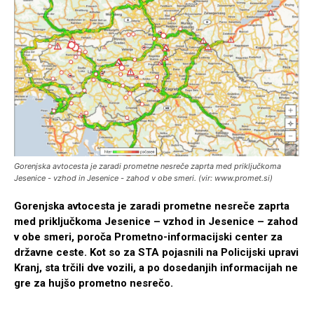
Gorenjska avtocesta je zaradi prometne nesreče zaprta med priključkoma
Jesenice - vzhod in Jesenice - zahod v obe smeri. (vir: www.promet.si)
Gorenjska avtocesta je zaradi prometne nesreče zaprta
med priključkoma Jesenice – vzhod in Jesenice – zahod
v obe smeri, poroča Prometno-informacijski center za
državne ceste. Kot so za STA pojasnili na Policijski upravi
Kranj, sta trčili dve vozili, a po dosedanjih informacijah ne
gre za hujšo prometno nesrečo.