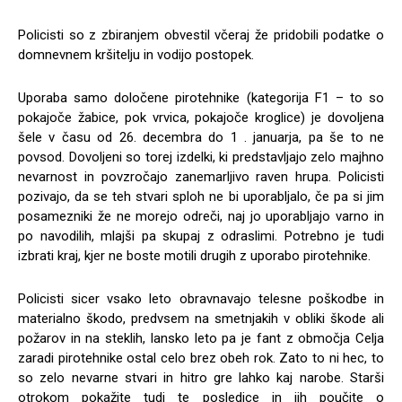
Policisti so z zbiranjem obvestil včeraj že pridobili podatke o
domnevnem kršitelju in vodijo postopek.
Uporaba samo določene pirotehnike (kategorija F1 – to so
pokajoče žabice, pok vrvica, pokajoče kroglice) je dovoljena
šele v času od 26. decembra do 1 . januarja, pa še to ne
povsod. Dovoljeni so torej izdelki, ki predstavljajo zelo majhno
nevarnost in povzročajo zanemarljivo raven hrupa. Policisti
pozivajo, da se teh stvari sploh ne bi uporabljalo, če pa si jim
posamezniki že ne morejo odreči, naj jo uporabljajo varno in
po navodilih, mlajši pa skupaj z odraslimi. Potrebno je tudi
izbrati kraj, kjer ne boste motili drugih z uporabo pirotehnike.
Policisti sicer vsako leto obravnavajo telesne poškodbe in
materialno škodo, predvsem na smetnjakih v obliki škode ali
požarov in na steklih, lansko leto pa je fant z območja Celja
zaradi pirotehnike ostal celo brez obeh rok. Zato to ni hec, to
so zelo nevarne stvari in hitro gre lahko kaj narobe. Starši
otrokom pokažite tudi te posledice in jih poučite o