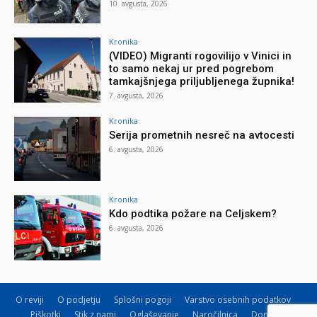
10. avgusta, 2026
Kronika
(VIDEO) Migranti rogovilijo v Vinici in
to samo nekaj ur pred pogrebom
tamkajšnjega priljubljenega župnika!
7. avgusta, 2026
Kronika
Serija prometnih nesreč na avtocesti
6. avgusta, 2026
Kronika
Kdo podtika požare na Celjskem?
6. avgusta, 2026
O reviji
O podjetju
Splošni pogoji
Varstvo osebnih podatkov
Piškotki
Stik z nami
Oglaševanje
Naročilnica
Donacije