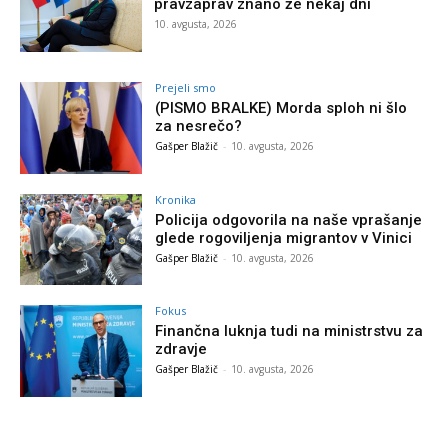
pravzaprav znano že nekaj dni
10. avgusta, 2026
Prejeli smo
(PISMO BRALKE) Morda sploh ni šlo
za nesrečo?
Gašper Blažič
-
10. avgusta, 2026
Kronika
Policija odgovorila na naše vprašanje
glede rogoviljenja migrantov v Vinici
Gašper Blažič
-
10. avgusta, 2026
Fokus
Finančna luknja tudi na ministrstvu za
zdravje
Gašper Blažič
-
10. avgusta, 2026