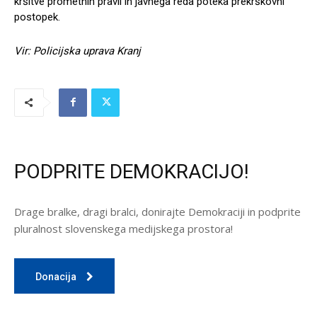
kršitve prometnih pravil in javnega reda poteka prekrškovni
postopek.
Vir: Policijska uprava Kranj
PODPRITE DEMOKRACIJO!
Drage bralke, dragi bralci, donirajte Demokraciji in podprite
pluralnost slovenskega medijskega prostora!
Donacija