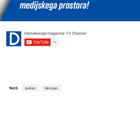
TAGS
pešec
škocjan