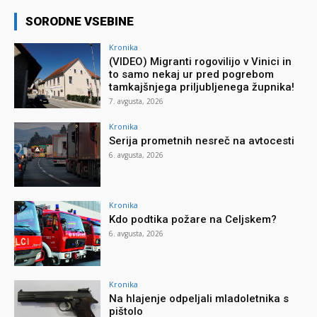
SORODNE VSEBINE
Kronika
(VIDEO) Migranti rogovilijo v Vinici in
to samo nekaj ur pred pogrebom
tamkajšnjega priljubljenega župnika!
7. avgusta, 2026
Kronika
Serija prometnih nesreč na avtocesti
6. avgusta, 2026
Kronika
Kdo podtika požare na Celjskem?
6. avgusta, 2026
Kronika
Na hlajenje odpeljali mladoletnika s
pištolo