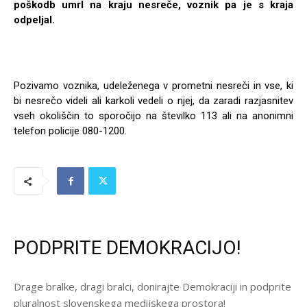
poškodb umrl na kraju nesreče, voznik pa je s kraja
odpeljal.
Pozivamo voznika, udeleženega v prometni nesreči in vse, ki
bi nesrečo videli ali karkoli vedeli o njej, da zaradi razjasnitev
vseh okoliščin to sporočijo na številko 113 ali na anonimni
telefon policije 080-1200.
PODPRITE DEMOKRACIJO!
Drage bralke, dragi bralci, donirajte Demokraciji in podprite
pluralnost slovenskega medijskega prostora!