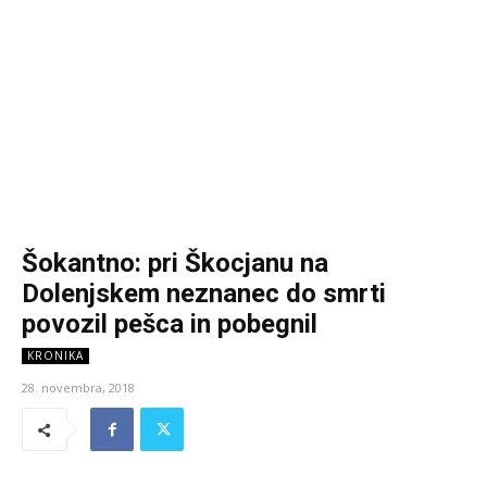
Šokantno: pri Škocjanu na
Dolenjskem neznanec do smrti
povozil pešca in pobegnil
KRONIKA
28. novembra, 2018