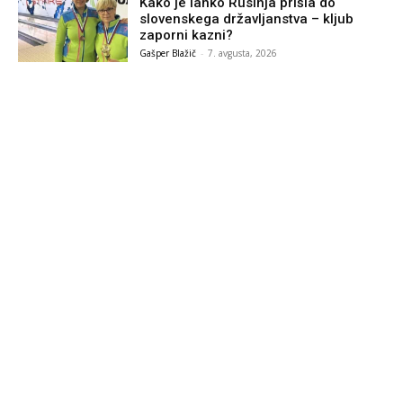
Kako je lahko Rusinja prišla do
slovenskega državljanstva – kljub
zaporni kazni?
Gašper Blažič
-
7. avgusta, 2026