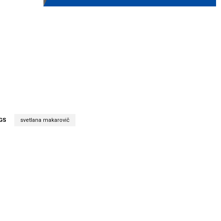
GS
svetlana makarovič