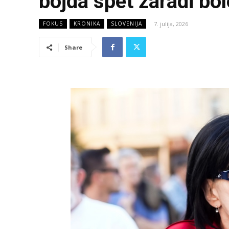
bojda spet zaradi bol
7. julija, 2026
FOKUS
KRONIKA
SLOVENIJA
Share