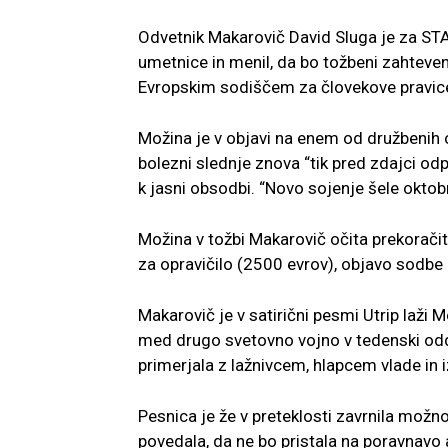
Odvetnik Makarovič David Sluga je za STA p
umetnice in menil, da bo tožbeni zahteve
Evropskim sodiščem za človekove pravice,
Možina je v objavi na enem od družbenih o
bolezni slednje znova “tik pred zdajci od
k jasni obsodbi. “Novo sojenje šele oktobra
Možina v tožbi Makarovič očita prekoračit
za opravičilo (2500 evrov), objavo sodbe
Makarovič je v satirični pesmi Utrip laži
med drugo svetovno vojno v tedenski odd
primerjala z lažnivcem, hlapcem vlade in 
Pesnica je že v preteklosti zavrnila možnos
povedala, da ne bo pristala na poravnavo al