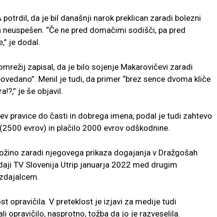
otrdil, da je bil današnji narok preklican zaradi bolezni
n neuspešen. “Če ne pred domačimi sodišči, pa pred
” je dodal.
mrežij zapisal, da je bilo sojenje Makarovičevi zaradi
povedano”. Menil je tudi, da primer “brez sence dvoma kliče
!?,” je še objavil.
ev pravice do časti in dobrega imena, podal je tudi zahtevo
 (2500 evrov) in plačilo 2000 evrov odškodnine.
 Možino zaradi njegovega prikaza dogajanja v Dražgošah
aji TV Slovenija Utrip januarja 2022 med drugim
izdajalcem.
t opravičila. V preteklost je izjavi za medije tudi
i opravičilo, nasprotno, tožba da jo je razveselila.