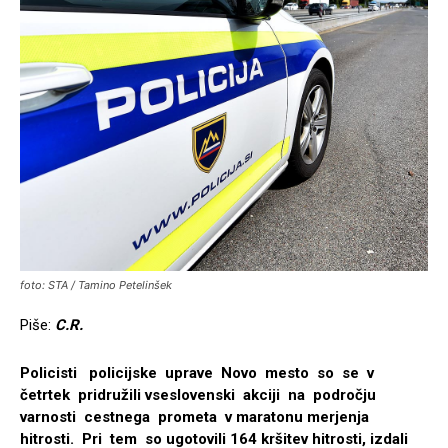
foto: STA / Tamino Petelinšek
Piše:
C.R.
Policisti policijske uprave Novo mesto so se v
četrtek pridružili vseslovenski akciji na področju
varnosti cestnega prometa v maratonu merjenja
hitrosti. Pri tem so ugotovili 164 kršitev hitrosti, izdali