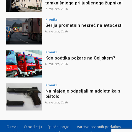
tamkajšnjega priljubljenega župnika!
7. avgusta, 2026
Kronika
Serija prometnih nesreč na avtocesti
6. avgusta, 2026
Kronika
Kdo podtika požare na Celjskem?
6. avgusta, 2026
Kronika
Na hlajenje odpeljali mladoletnika s
pištolo
6. avgusta, 2026
O reviji
O podjetju
Splošni pogoji
Varstvo osebnih podatkov