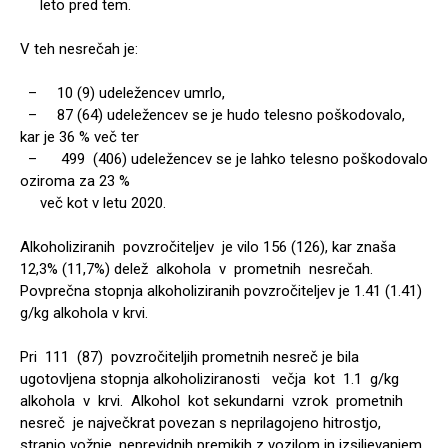
leto pred tem.
V teh nesrečah je:
– 10 (9) udeležencev umrlo,
– 87 (64) udeležencev se je hudo telesno poškodovalo,
kar je 36 % več ter
– 499 (406) udeležencev se je lahko telesno poškodovalo
oziroma za 23 %
več kot v letu 2020.
Alkoholiziranih povzročiteljev je vilo 156 (126), kar znaša
12,3% (11,7%) delež alkohola v prometnih nesrečah.
Povprečna stopnja alkoholiziranih povzročiteljev je 1.41 (1.41)
g/kg alkohola v krvi.
Pri 111 (87) povzročiteljih prometnih nesreč je bila
ugotovljena stopnja alkoholiziranosti večja kot 1.1 g/kg
alkohola v krvi. Alkohol kot sekundarni vzrok prometnih
nesreč je največkrat povezan s neprilagojeno hitrostjo,
stranjo vožnje, neprevidnih premikih z vozilom in izsiljevanjem