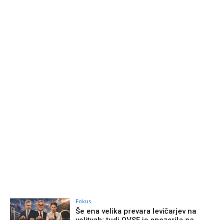
Fokus
Še ena velika prevara levičarjev na
volitvah: tudi OVSE je opozorila na