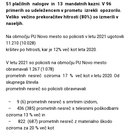
51 plačilnih nalogov in 13 mandatnih kazni. V 96
primerih so udeležencem v prometu izrekli opozorilo.
Veliko večino prekoračitev hitrosti (80%) so izmerili v
naseljih.
Na območju PU Novo mesto so policisti v letu 2021 ugotovili
11.210 (10.028)
kršitev po hitrosti, kar je 12% več kot leta 2020.
V letu 2021 so policisti na območju PU Novo mesto
obravnavali 1.267 (1.078)
prometnih nesreč oziroma 17 % več kot v letu 2020. Od
skupnega števila
prometnih nesreč so policisti obravnavali:
– 9 (6) prometnih nesreč s smrtnim izidom,
– 436 (385) prometnih nesreč s telesnimi poškodbami
oziroma 13 % več in
– 822 (687) prometnih nesreč z materialno škodo
oziroma za 20 % več kot