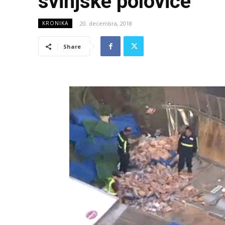
svinjske polovice
20. decembra, 2018
KRONIKA
Share