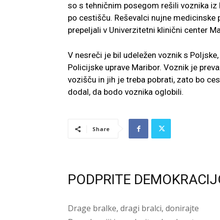
so s tehničnim posegom rešili voznika iz ka
po cestišču. Reševalci nujne medicinske
prepeljali v Univerzitetni klinični center Ma
V nesreči je bil udeležen voznik s Poljske,
Policijske uprave Maribor. Voznik je preva
vozišču in jih je treba pobrati, zato bo c
dodal, da bodo voznika oglobili.
Share
PODPRITE DEMOKRACIJ
Drage bralke, dragi bralci, donirajte