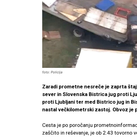
foto: Policija
Zaradi prometne nesreče je zaprta šta
sever in Slovenska Bistrica jug proti Lj
proti Ljubljani ter med Bistrico jug in B
nastal večkilometrski zastoj. Obvoz je p
Cesta je po poročanju prometnoinformacij
zaščito in reševanje, je ob 2.43 tovorno vo