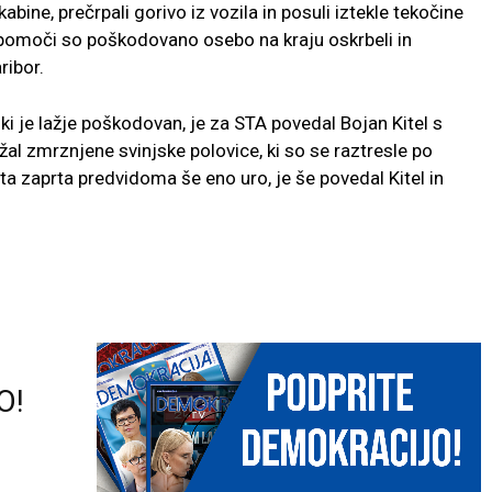
bine, prečrpali gorivo iz vozila in posuli iztekle tekočine
 pomoči so poškodovano osebo na kraju oskrbeli in
ribor.
 ki je lažje poškodovan, je za STA povedal Bojan Kitel s
žal zmrznjene svinjske polovice, ki so se raztresle po
esta zaprta predvidoma še eno uro, je še povedal Kitel in
O!