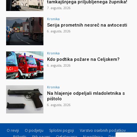
tamkajšnjega priljubljenega župnika!
7. avgusta, 2026
Kronika
Serija prometnih nesreč na avtocesti
6. avgusta, 2026
Kronika
Kdo podtika požare na Celjskem?
6. avgusta, 2026
Kronika
Na hlajenje odpeljali mladoletnika s
pištolo
6. avgusta, 2026
O reviji
O podjetju
Splošni pogoji
Varstvo osebnih podatkov
Piškotki
Stik z nami
Oglaševanje
Naročilnica
Donacije