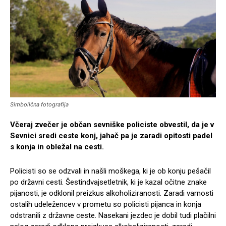
Simbolična fotografija
Včeraj zvečer je občan sevniške policiste obvestil, da je v
Sevnici sredi ceste konj, jahač pa je zaradi opitosti padel
s konja in obležal na cesti.
Policisti so se odzvali in našli moškega, ki je ob konju pešačil
po državni cesti. Šestindvajsetletnik, ki je kazal očitne znake
pijanosti, je odklonil preizkus alkoholiziranosti. Zaradi varnosti
ostalih udeležencev v prometu so policisti pijanca in konja
odstranili z državne ceste. Nasekani jezdec je dobil tudi plačilni