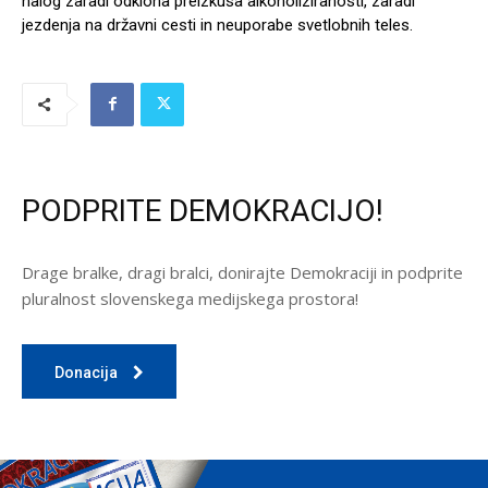
nalog zaradi odklona preizkusa alkoholiziranosti, zaradi
jezdenja na državni cesti in neuporabe svetlobnih teles.
PODPRITE DEMOKRACIJO!
Drage bralke, dragi bralci, donirajte Demokraciji in podprite
pluralnost slovenskega medijskega prostora!
Donacija