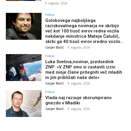
9. avgusta, 2026
Fokus
Golobovega najboljšega
raziskovalnega novinarja ne skrbijo
več kot 100 tisoč evrov redna vozila
nekdanje ministrice Mateje Čalušič,
skrbi ga 40 tisoč evrov vredno vozilo...
Gašper Blažič
-
9. avgusta, 2026
Fokus
Luka Svetina,novinar, predsednik
ZNP: »V ZNP smo si zastavili izziv:
med svoje člane pritegniti več mladih
in jim približati naše delo«
Gašper Blažič
-
9. avgusta, 2026
Fokus
Vlada naj razsuje skorumpirano
gnezdo v Mladiki
Gašper Blažič
-
9. avgusta, 2026