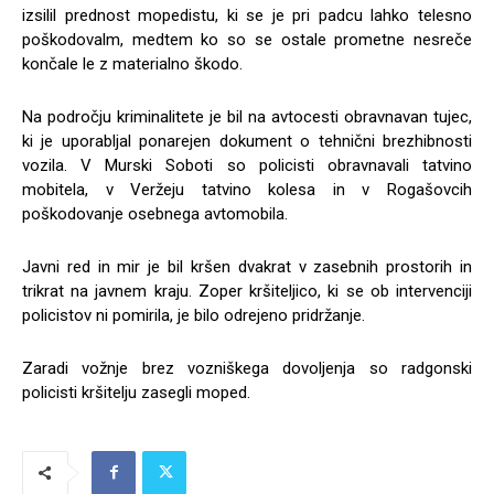
izsilil prednost mopedistu, ki se je pri padcu lahko telesno
poškodovalm, medtem ko so se ostale prometne nesreče
končale le z materialno škodo.
Na področju kriminalitete je bil na avtocesti obravnavan tujec,
ki je uporabljal ponarejen dokument o tehnični brezhibnosti
vozila. V Murski Soboti so policisti obravnavali tatvino
mobitela, v Veržeju tatvino kolesa in v Rogašovcih
poškodovanje osebnega avtomobila.
Javni red in mir je bil kršen dvakrat v zasebnih prostorih in
trikrat na javnem kraju. Zoper kršiteljico, ki se ob intervenciji
policistov ni pomirila, je bilo odrejeno pridržanje.
Zaradi vožnje brez vozniškega dovoljenja so radgonski
policisti kršitelju zasegli moped.