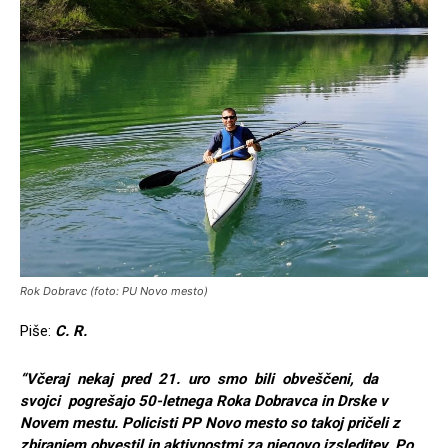
Rok Dobravc (foto: PU Novo mesto)
Piše:
C. R.
“Včeraj nekaj pred 21. uro smo bili obve
ščeni, da
svojci pogre
šajo 50-letnega Roka Dobravca in Drske v
Novem mestu. Policisti PP Novo mesto so takoj pričeli z
zbiranjem obvestil in aktivnostmi za njegovo izsleditev. Po