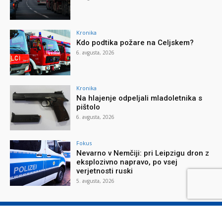
Kronika
Kdo podtika požare na Celjskem?
6. avgusta, 2026
Kronika
Na hlajenje odpeljali mladoletnika s
pištolo
6. avgusta, 2026
Fokus
Nevarno v Nemčiji: pri Leipzigu dron z
eksplozivno napravo, po vsej
verjetnosti ruski
5. avgusta, 2026
O reviji
O podjetju
Splošni pogoji
Varstvo osebnih podatkov