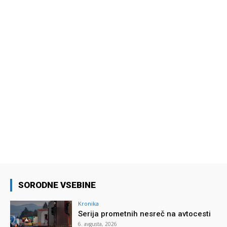
SORODNE VSEBINE
Kronika
Serija prometnih nesreč na avtocesti
6. avgusta, 2026