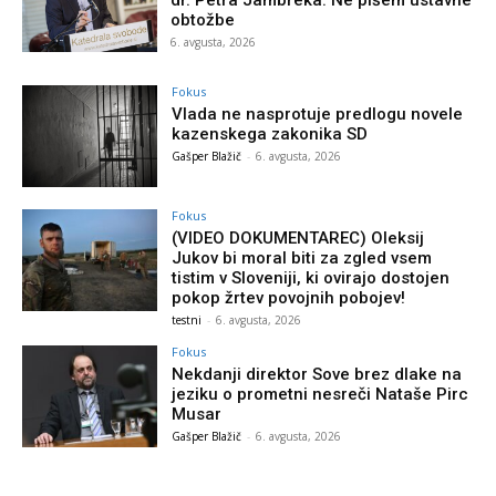
obtožbe
6. avgusta, 2026
Fokus
Vlada ne nasprotuje predlogu novele
kazenskega zakonika SD
Gašper Blažič
-
6. avgusta, 2026
Fokus
(VIDEO DOKUMENTAREC) Oleksij
Jukov bi moral biti za zgled vsem
tistim v Sloveniji, ki ovirajo dostojen
pokop žrtev povojnih pobojev!
testni
-
6. avgusta, 2026
Fokus
Nekdanji direktor Sove brez dlake na
jeziku o prometni nesreči Nataše Pirc
Musar
Gašper Blažič
-
6. avgusta, 2026