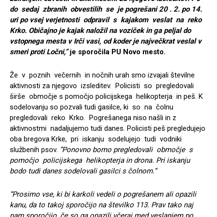
do sedaj zbranih obvestilih se je pogre
šani 20 . 2. po 14.
uri po vsej verjetnosti odpravil s kajakom veslat na reko
Krko. Običajno je kajak nalo
žil na voziček in ga peljal do
vstopnega mesta v Irči vasi, od koder je največkrat veslal v
smeri proti Ločni,”
je sporočila PU Novo mesto.
Že v poznih večernih in nočnih urah smo izvajali številne
aktivnosti za njegovo izsleditev. Policisti so pregledovali
širše območje s pomočjo policijskega helikopterja in peš. K
sodelovanju so pozvali tudi gasilce, ki so na čolnu
pregledovali reko Krko. Pogrešanega niso našli in z
aktivnostmi nadaljujemo tudi danes. Policisti peš pregledujejo
oba bregova Krke, pri iskanju sodelujejo tudi vodniki
službenih psov.
“Ponovno bomo pregledovali območje s
pomočjo policijskega helikopterja in drona. Pri iskanju
bodo tudi danes sodelovali gasilci s čolnom.”
“Prosimo vse, ki bi karkoli vedeli o pogre
šanem ali opazili
kanu, da to takoj sporočijo na
številko 113. Prav tako naj
nam sporočijo, če so ga opazili včeraj med veslanjem po