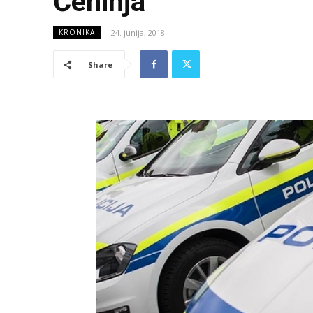
Čehinja
24. junija, 2018
KRONIKA
Share