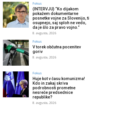
Fokus
(INTERVJU) “Ko dijakom
pokažem dokumentarne
posnetke vojne za Slovenijo, ti
osupnejo, saj sploh ne vedo,
da je šlo za pravo vojno.”
8. avgusta, 2026
Fokus
V torek občutna pocenitev
goriv
8. avgusta, 2026
Fokus
Huje kot v času komunizma!
Kdo in zakaj skriva
podrobnosti prometne
nesreče predsednice
republike?
8. avgusta, 2026