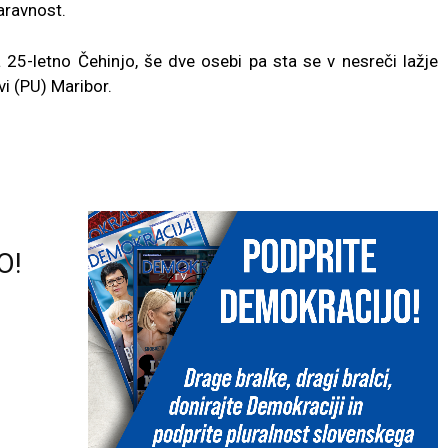
naravnost.
a 25-letno Čehinjo, še dve osebi pa sta se v nesreči lažje
vi (PU) Maribor.
O!