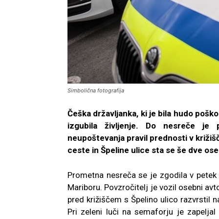
Simbolična fotografija
Češka državljanka, ki je bila hudo poš
izgubila življenje. Do nesreče je p
neupoštevanja pravil prednosti v križišč
ceste in Špeline ulice sta se še dve ose
Prometna nesreča se je zgodila v petek ne
Mariboru. Povzročitelj je vozil osebni avto
pred križiščem s Špelino ulico razvrstil 
Pri zeleni luči na semaforju je zapeljal 