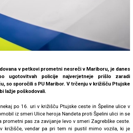
kodovana v petkovi prometni nesreči v Mariboru, je danes
o ugotovitvah policije najverjetneje prišlo zaradi
u, so sporočili s PU Maribor. V trčenju v križišču Ptujske
bi lažje poškodovali.
kaj po 16. uri v križišču Ptujske ceste in Špeline ulice v
mobil iz smeri Ulice heroja Nandeta proti Špelini ulici in se
na prometni pas za zavijanje levo v smeri Zagrebške ceste.
v križišče, vendar pa pri tem ni pustil mimo vozila, ki je