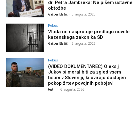
dr. Petra Jambreka: Ne pišem ustavne
obtožbe
Gašper Blažič
-
6. avgusta, 2026
Fokus
Vlada ne nasprotuje predlogu novele
kazenskega zakonika SD
Gašper Blažič
-
6. avgusta, 2026
Fokus
(VIDEO DOKUMENTAREC) Oleksij
Jukov bi moral biti za zgled vsem
tistim v Sloveniji, ki ovirajo dostojen
pokop žrtev povojnih pobojev!
testni
-
6. avgusta, 2026