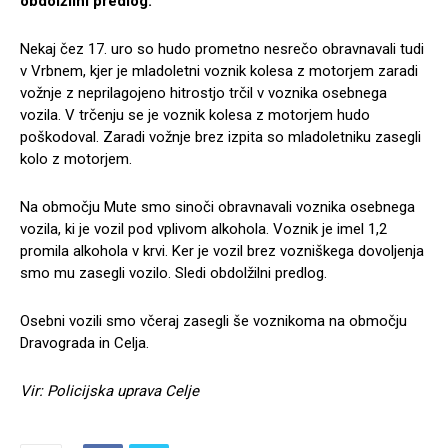
obdolžilni predlog.
Nekaj čez 17. uro so hudo prometno nesrečo obravnavali tudi
v Vrbnem, kjer je mladoletni voznik kolesa z motorjem zaradi
vožnje z neprilagojeno hitrostjo trčil v voznika osebnega
vozila. V trčenju se je voznik kolesa z motorjem hudo
poškodoval. Zaradi vožnje brez izpita so mladoletniku zasegli
kolo z motorjem.
Na območju Mute smo sinoči obravnavali voznika osebnega
vozila, ki je vozil pod vplivom alkohola. Voznik je imel 1,2
promila alkohola v krvi. Ker je vozil brez vozniškega dovoljenja
smo mu zasegli vozilo. Sledi obdolžilni predlog.
Osebni vozili smo včeraj zasegli še voznikoma na območju
Dravograda in Celja.
Vir: Policijska uprava Celje