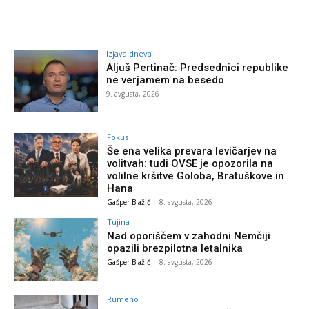
Izjava dneva
Aljuš Pertinač: Predsednici republike
ne verjamem na besedo
9. avgusta, 2026
Fokus
Še ena velika prevara levičarjev na
volitvah: tudi OVSE je opozorila na
volilne kršitve Goloba, Bratuškove in
Hana
Gašper Blažič
-
8. avgusta, 2026
Tujina
Nad oporiščem v zahodni Nemčiji
opazili brezpilotna letalnika
Gašper Blažič
-
8. avgusta, 2026
Rumeno