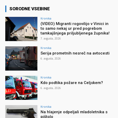
SORODNE VSEBINE
Kronika
(VIDEO) Migranti rogovilijo v Vinici in
to samo nekaj ur pred pogrebom
tamkajšnjega priljubljenega župnika!
7. avgusta, 2026
Kronika
Serija prometnih nesreč na avtocesti
6. avgusta, 2026
Kronika
Kdo podtika požare na Celjskem?
6. avgusta, 2026
Kronika
Na hlajenje odpeljali mladoletnika s
pištolo