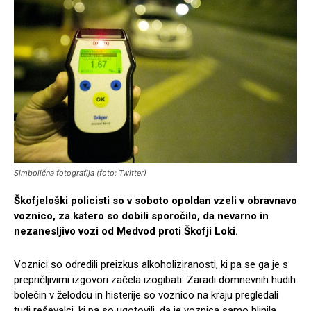
Simbolična fotografija (foto: Twitter)
Škofjeloški policisti so v soboto opoldan vzeli v obravnavo
voznico, za katero so dobili sporočilo, da nevarno in
nezanesljivo vozi od Medvod proti Škofji Loki.
Voznici so odredili preizkus alkoholiziranosti, ki pa se ga je s
prepričljivimi izgovori začela izogibati. Zaradi domnevnih hudih
bolečin v želodcu in histerije so voznico na kraju pregledali
tudi reševalci, ki pa so ugotovili, da je voznica samo hlinila