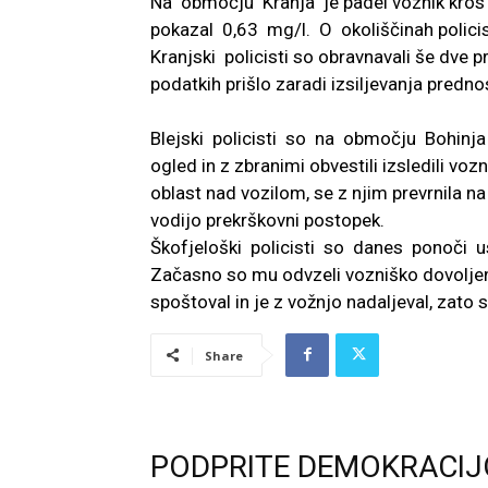
Na območju Kranja je padel voznik kros 
pokazal 0,63 mg/l. O okoliščinah policis
Kranjski policisti so obravnavali še dve
podatkih prišlo zaradi izsiljevanja predn
Blejski policisti so na območju Bohinj
ogled in z zbranimi obvestili izsledili voz
oblast nad vozilom, se z njim prevrnila na 
vodijo prekrškovni postopek.
Škofjeloški policisti so danes ponoči ust
Začasno so mu odvzeli vozniško dovoljenj
spoštoval in je z vožnjo nadaljeval, zato 
Share
PODPRITE DEMOKRACIJ