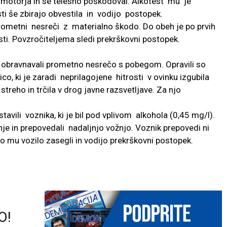
motorja in se telesno poškodoval.
Alkotest mu je
ti še zbirajo obvestila in vodijo postopek.
 prometni nesreči z materialno škodo. Do obeh je po prvih
osti. Povzročiteljema sledi prekrškovni postopek.
a obravnavali prometno nesrečo s
pobegom. Opravili so
nico, ki je zaradi neprilagojene hitrosti v ovinku izgubila
streho in trčila v drog javne razsvetljave. Za njo
avili voznika, ki je bil pod
vplivom alkohola (0,45 mg/l).
e in prepovedali nadaljnjo vožnjo. Voznik prepovedi ni
so mu vozilo zasegli in vodijo prekrškovni postopek.
O!