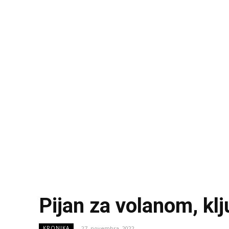
Pijan za volanom, klj
27. novembra, 2022
KRONIKA