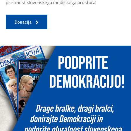
pluralnost slovenskega medijskega prostora!
Donacija