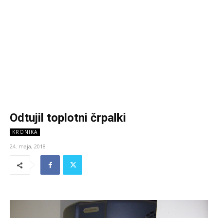
Odtujil toplotni črpalki
KRONIKA
24. maja, 2018