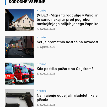
SORODNE VSEBINE
Kronika
(VIDEO) Migranti rogovilijo v Vinici in
to samo nekaj ur pred pogrebom
tamkajšnjega priljubljenega župnika!
7. avgusta, 2026
Kronika
Serija prometnih nesreč na avtocesti
6. avgusta, 2026
Kronika
Kdo podtika požare na Celjskem?
6. avgusta, 2026
Kronika
Na hlajenje odpeljali mladoletnika s
pištolo
6. avgusta, 2026