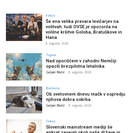
Fokus
Še ena velika prevara levičarjev na
volitvah: tudi OVSE je opozorila na
volilne kršitve Goloba, Bratuškove in
Hana
8. avgusta, 2026
Tujina
Nad oporiščem v zahodni Nemčiji
opazili brezpilotna letalnika
Gašper Blažič
-
8. avgusta, 2026
Rumeno
Ob svetovnem dnevu mačk v ospredju
njihova dobra oskrba
Gašper Blažič
-
8. avgusta, 2026
Fokus
Slovenski mainstream mediji še
enkrat zavajali okoli naše države in