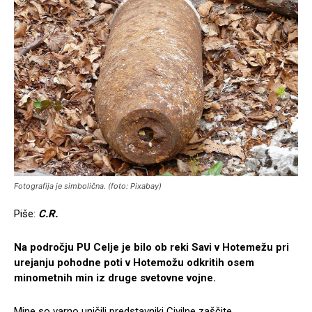
Fotografija je simbolična. (foto: Pixabay)
Piše:
C.R.
Na področju PU Celje je bilo ob reki Savi v Hotemežu pri
urejanju pohodne poti v Hotemožu odkritih osem
minometnih min iz druge svetovne vojne.
Mine so varno uničili predstavniki Civilne zaščite.