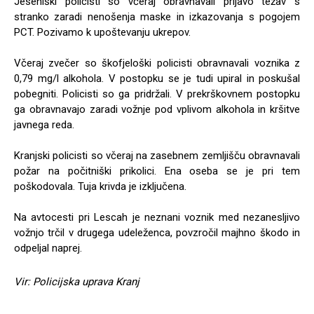
Jeseniški policisti so včeraj obravnavali prijavo težav s
stranko zaradi nenošenja maske in izkazovanja s pogojem
PCT. Pozivamo k upoštevanju ukrepov.
Včeraj zvečer so škofjeloški policisti obravnavali voznika z
0,79 mg/l alkohola. V postopku se je tudi upiral in poskušal
pobegniti. Policisti so ga pridržali. V prekrškovnem postopku
ga obravnavajo zaradi vožnje pod vplivom alkohola in kršitve
javnega reda.
Kranjski policisti so včeraj na zasebnem zemljišču obravnavali
požar na počitniški prikolici. Ena oseba se je pri tem
poškodovala. Tuja krivda je izključena.
Na avtocesti pri Lescah je neznani voznik med nezanesljivo
vožnjo trčil v drugega udeleženca, povzročil majhno škodo in
odpeljal naprej.
Vir: Policijska uprava Kranj