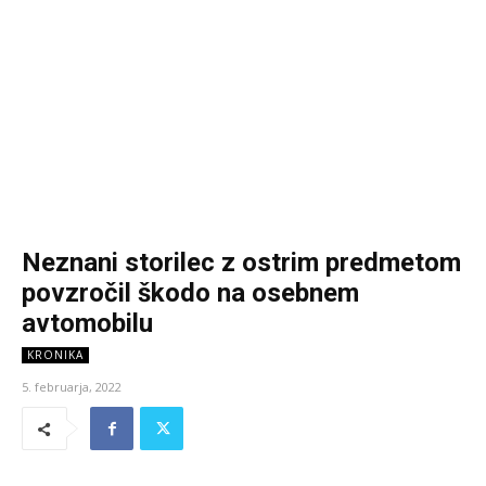
Neznani storilec z ostrim predmetom
povzročil škodo na osebnem
avtomobilu
KRONIKA
5. februarja, 2022