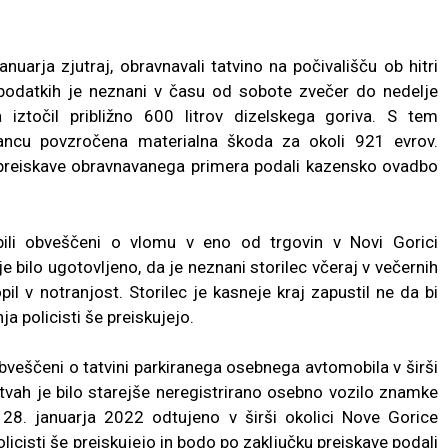
anuarja zjutraj, obravnavali tatvino na počivališču ob hitri
podatkih je neznani v času od sobote zvečer do nedelje
a iztočil približno 600 litrov dizelskega goriva. S tem
ancu povzročena materialna škoda za okoli 921 evrov.
u preiskave obravnavanega primera podali kazensko ovadbo
bili obveščeni o vlomu v eno od trgovin v Novi Gorici
e bilo ugotovljeno, da je neznani storilec včeraj v večernih
pil v notranjost. Storilec je kasneje kraj zapustil ne da bi
a policisti še preiskujejo.
 obveščeni o tatvini parkiranega osebnega avtomobila v širši
tvah je bilo starejše neregistrirano osebno vozilo znamke
28. januarja 2022 odtujeno v širši okolici Nove Gorice
licisti še preiskujejo in bodo po zaključku preiskave podali