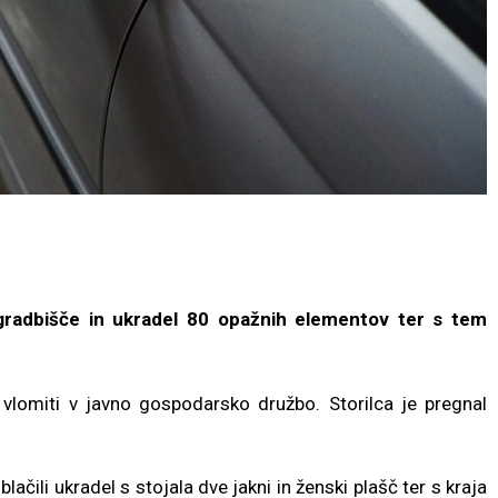
a gradbišče in ukradel 80 opažnih elementov ter s tem
 vlomiti v javno gospodarsko družbo. Storilca je pregnal
lačili ukradel s stojala dve jakni in ženski plašč ter s kraja