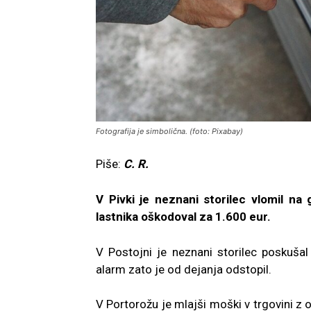
Fotografija je simbolična. (foto: Pixabay)
Piše:
C. R.
V Pivki je neznani storilec vlomil n
lastnika oškodoval za 1.600 eur.
V Postojni je neznani storilec poskušal
alarm zato je od dejanja odstopil.
V Portorožu je mlajši moški v trgovini z ob