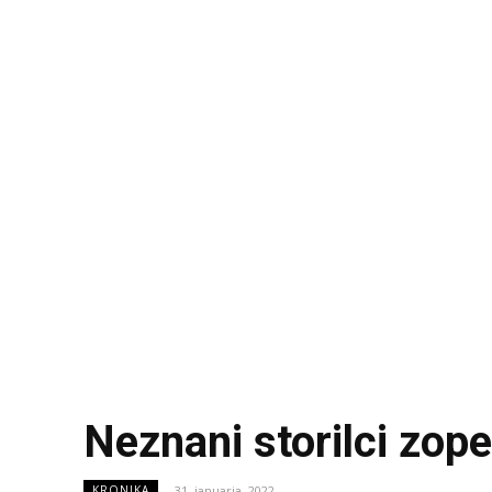
Neznani storilci zopet
31. januarja, 2022
KRONIKA