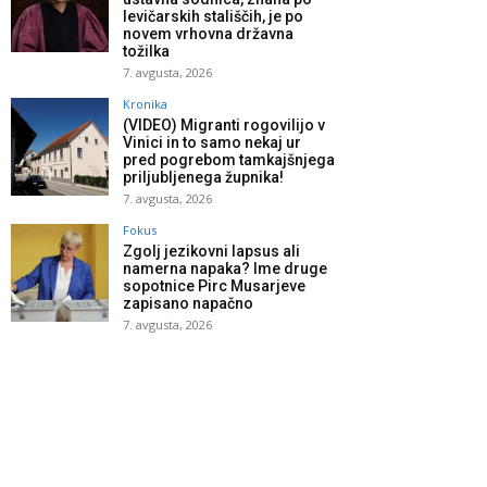
levičarskih stališčih, je po
novem vrhovna državna
tožilka
7. avgusta, 2026
Kronika
(VIDEO) Migranti rogovilijo v
Vinici in to samo nekaj ur
pred pogrebom tamkajšnjega
priljubljenega župnika!
7. avgusta, 2026
Fokus
Zgolj jezikovni lapsus ali
namerna napaka? Ime druge
sopotnice Pirc Musarjeve
zapisano napačno
7. avgusta, 2026