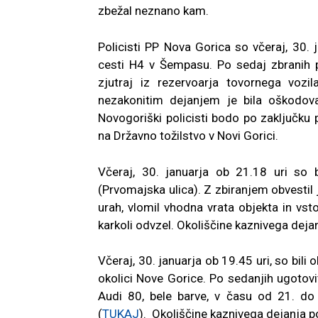
zbežal neznano kam.
Policisti PP Nova Gorica so včeraj, 30. j
cesti H4 v Šempasu. Po sedaj zbranih 
zjutraj iz rezervoarja tovornega vozil
nezakonitim dejanjem je bila oškodov
Novogoriški policisti bodo po zaključk
na Državno tožilstvo v Novi Gorici.
Včeraj, 30. januarja ob 21.18 uri so 
(Prvomajska ulica). Z zbiranjem obvestil j
urah, vlomil vhodna vrata objekta in vsto
karkoli odvzel. Okoliščine kaznivega dejanj
Včeraj, 30. januarja ob 19.45 uri, so bili
okolici Nove Gorice. Po sedanjih ugotovi
Audi 80, bele barve, v času od 21. do 
(
TUKAJ
). Okoliščine kaznivega dejanja po