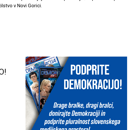
stvo v Novi Gorici.
O!