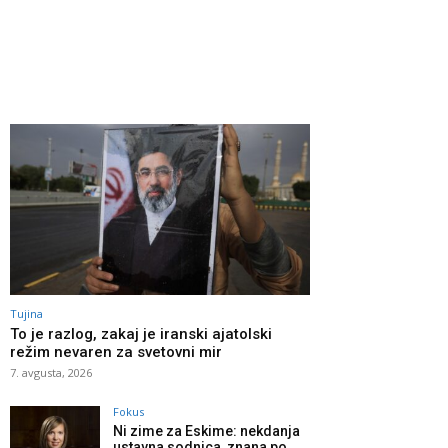
Tujina
To je razlog, zakaj je iranski ajatolski
režim nevaren za svetovni mir
7. avgusta, 2026
Fokus
Ni zime za Eskime: nekdanja
ustavna sodnica, znana po