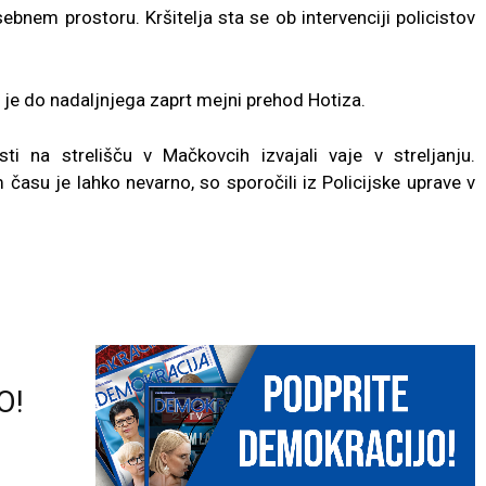
sebnem prostoru. Kršitelja sta se ob intervenciji policistov
i je do nadaljnjega zaprt mejni prehod Hotiza.
i na strelišču v Mačkovcih izvajali vaje v streljanju.
m času je lahko nevarno, so sporočili iz Policijske uprave v
O!