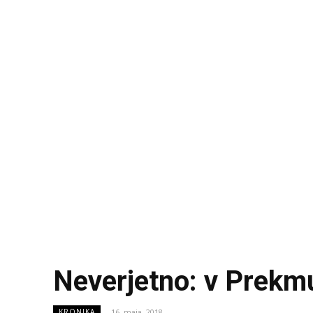
Neverjetno: v Prekmu
16. maja, 2018
KRONIKA