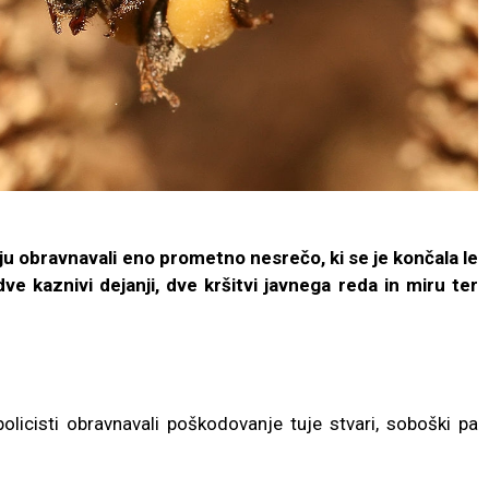
ju obravnavali eno prometno nesrečo, ki se je končala le
e kaznivi dejanji, dve kršitvi javnega reda in miru ter
olicisti obravnavali poškodovanje tuje stvari, soboški pa