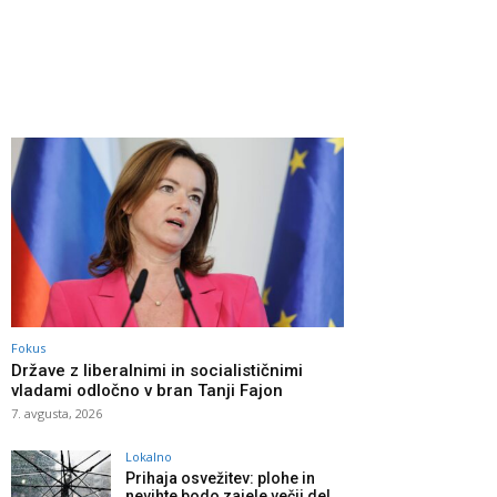
Fokus
Države z liberalnimi in socialističnimi
vladami odločno v bran Tanji Fajon
7. avgusta, 2026
Lokalno
Prihaja osvežitev: plohe in
nevihte bodo zajele večji del