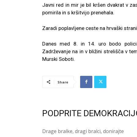
Javni red in mir je bil kršen dvakrat v za
pomirila in s kršitvijo prenehala.
Zaradi poplavljene ceste na hrvaški stran
Danes med 8. in 14. uro bodo policist
Zadrževanje na in v bližini strelišča v te
Murski Soboti.
Share
PODPRITE DEMOKRACIJ
Drage bralke, dragi bralci, donirajte