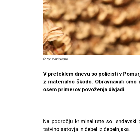
foto: Wikipedia
V preteklem dnevu so policisti v Pomur
z materialno škodo. Obravnavali smo dv
osem primerov povoženja divjadi.
Na področju kriminalitete so lendavski p
tatvino satovja in čebel iz čebelnjaka.