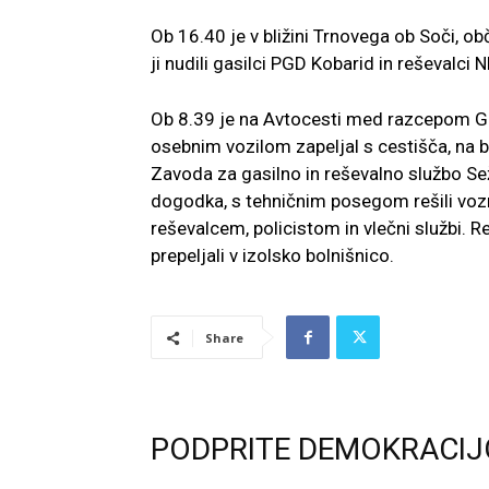
Ob 16.40 je v bližini Trnovega ob Soči, o
ji nudili gasilci PGD Kobarid in reševalci
Ob 8.39 je na Avtocesti med razcepom Ga
osebnim vozilom zapeljal s cestišča, na b
Zavoda za gasilno in reševalno službo S
dogodka, s tehničnim posegom rešili voznik
reševalcem, policistom in vlečni službi.
prepeljali v izolsko bolnišnico.
Share
PODPRITE DEMOKRACIJ