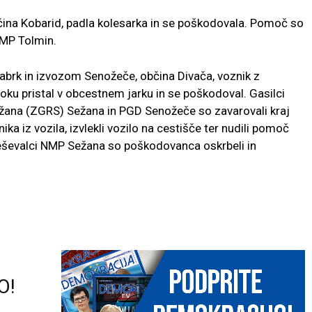
bčina Kobarid, padla kolesarka in se poškodovala. Pomoč so
 NMP Tolmin.
brk in izvozom Senožeče, občina Divača, voznik z
oku pristal v obcestnem jarku in se poškodoval. Gasilci
ežana (ZGRS) Sežana in PGD Senožeče so zavarovali kraj
a iz vozila, izvlekli vozilo na cestišče ter nudili pomoč
 Reševalci NMP Sežana so poškodovanca oskrbeli in
O!