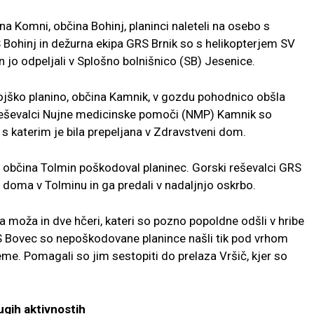
na Komni, občina Bohinj, planinci naleteli na osebo s
Bohinj in dežurna ekipa GRS Brnik so s helikopterjem SV
n jo odpeljali v Splošno bolnišnico (SB) Jesenice.
Gojško planino, občina Kamnik, v gozdu pohodnico obšla
 reševalci Nujne medicinske pomoči (NMP) Kamnik so
 s katerim je bila prepeljana v Zdravstveni dom.
 občina Tolmin poškodoval planinec. Gorski reševalci GRS
 doma v Tolminu in ga predali v nadaljnjo oskrbo.
a moža in dve hčeri, kateri so pozno popoldne odšli v hribe
S Bovec so nepoškodovane planince našli tik pod vrhom
eme. Pomagali so jim sestopiti do prelaza Vršič, kjer so
ugih aktivnostih