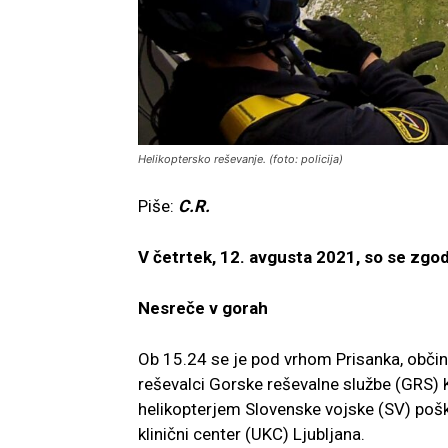
Helikoptersko reševanje. (foto: policija)
Piše:
C.R.
V četrtek, 12. avgusta 2021, so se zgod
Nesreče v gorah
Ob 15.24 se je pod vrhom Prisanka, občin
reševalci Gorske reševalne službe (GRS) 
helikopterjem Slovenske vojske (SV) poškod
klinični center (UKC) Ljubljana.