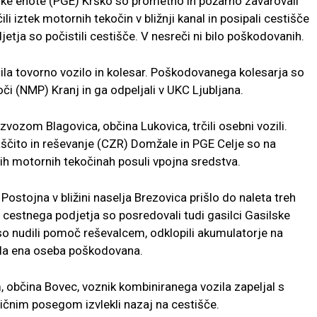
lske enote (PGE) Krško so prometno in požarno zavarovali
ili iztek motornih tekočin v bližnji kanal in posipali cestišče
etja so počistili cestišče. V nesreči ni bilo poškodovanih.
čila tovorno vozilo in kolesar. Poškodovanega kolesarja so
i (NMP) Kranj in ga odpeljali v UKC Ljubljana.
zvozom Blagovica, občina Lukovica, trčili osebni vozili.
aščito in reševanje (CZR) Domžale in PGE Celje so na
klih motornih tekočinah posuli vpojna sredstva.
Postojna v bližini naselja Brezovica prišlo do naleta treh
in cestnega podjetja so posredovali tudi gasilci Gasilske
 so nudili pomoč reševalcem, odklopili akumulatorje na
e bila ena oseba poškodovana.
, občina Bovec, voznik kombiniranega vozila zapeljal s
ičnim posegom izvlekli nazaj na cestišče.