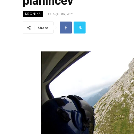
planincev
13. avgusta, 2021
KRONIKA
Share