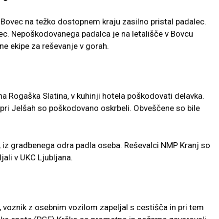
 Bovec na težko dostopnem kraju zasilno pristal padalec.
ovec. Nepoškodovanega padalca je na letališče v Bovcu
ne ekipe za reševanje v gorah.
na Rogaška Slatina, v kuhinji hotela poškodovati delavka.
pri Jelšah so poškodovano oskrbeli. Obveščene so bile
j, iz gradbenega odra padla oseba. Reševalci NMP Kranj so
jali v UKC Ljubljana.
, voznik z osebnim vozilom zapeljal s cestišča in pri tem