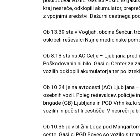
poškodoval vozilo. Gasilci Poklicne gasi
kraj nesreče, odklopili akumulator, prepreč
z vpojnimi sredstvi. Dežurni cestnega podj
Ob 13.39 sta v Vogljah, občina Šenčur, tr
oskrbeli reševalci Nujne medicinske pomoč
Ob 8.13 sta na AC Celje – Ljubljana pred i
Poškodovanih ni bilo. Gasilci Center za z
vozilih odklopili akumulatorja ter po izte
Ob 10.24 je na avtocesti (AC) Ljubljana – 
osebnih vozil. Poleg reševalcev, policije 
brigade (GB) Ljubljana in PGD Vrhnika, ki
vozilih in počistili cestišče. V nesreči j
Ob 10.35 je v bližini Loga pod Mangartom
ceste. Gasilci PGD Bovec so vozilo s tehn