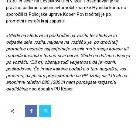
13.30, in sicer na Levstikovi ulici v Izoli. Poškodovan je bil
pravilno parkiran osebni avtomobil znamke Hyundai kona, so
sporočili iz Policijske uprave Koper. Povzročitelj je po
prometni nesreči kraj zapustil.
»Glede na sledove in po
škodbe na vozilu ter sledove in
odpadle dele vozila, najdene na vozi
šču, je povzročitelj
prometne nesreče najverjetneje voznik motornega kolesa ali
mopeda kovinske temno sive barve. Glede na dol
žino drsenja
po vozi
šču (5,8 m) obstaja tudi verjetnost, da je voznik
po
škodovan. Če imate kak
šne podatke o tem dogodku, vas
prosimo, da jih čim prej sporočite na PP Izola, na 113 ali na
anonimni telefon 080 1200 in nam pomagate razjasniti
okoli
ščine,«
so dodali v PU Koper.