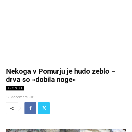
Nekoga v Pomurju je hudo zeblo –
drva so »dobila noge«
KRONIKA
12. decembra, 2018