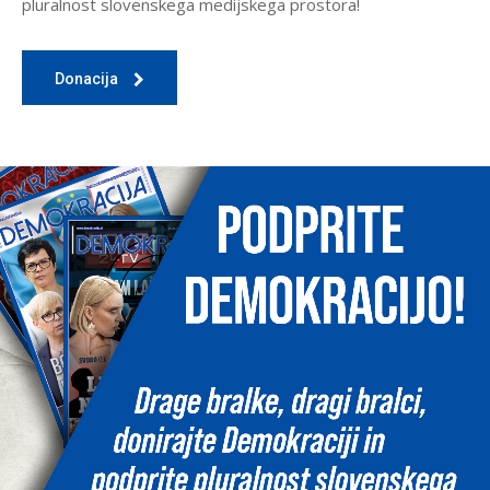
pluralnost slovenskega medijskega prostora!
Donacija