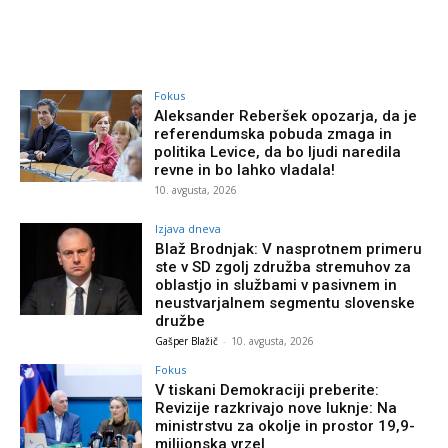
Fokus
Aleksander Reberšek opozarja, da je
referendumska pobuda zmaga in
politika Levice, da bo ljudi naredila
revne in bo lahko vladala!
10. avgusta, 2026
Izjava dneva
Blaž Brodnjak: V nasprotnem primeru
ste v SD zgolj združba stremuhov za
oblastjo in službami v pasivnem in
neustvarjalnem segmentu slovenske
družbe
Gašper Blažič
-
10. avgusta, 2026
Fokus
V tiskani Demokraciji preberite:
Revizije razkrivajo nove luknje: Na
ministrstvu za okolje in prostor 19,9-
milijonska vrzel