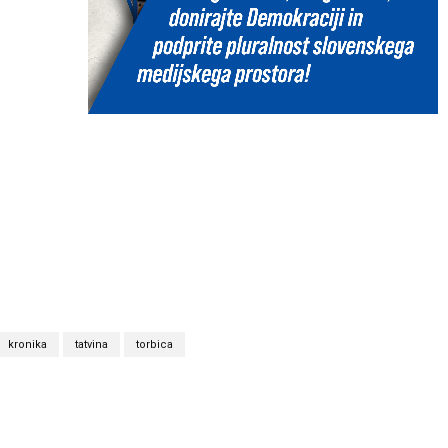
kronika
tatvina
torbica