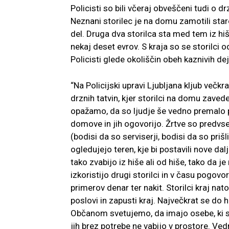
Policisti so bili včeraj obveščeni tudi o drz
Neznani storilec je na domu zamotili st
del. Druga dva storilca sta med tem iz hiš
nekaj deset evrov. S kraja so se storilci 
Policisti glede okoliščin obeh kaznivih de
“Na Policijski upravi Ljubljana kljub več
drznih tatvin, kjer storilci na domu zav
opažamo, da so ljudje še vedno premalo pr
domove in jih ogovorijo. Žrtve so predvs
(bodisi da so serviserji, bodisi da so prišl
ogledujejo teren, kje bi postavili nove dal
tako zvabijo iz hiše ali od hiše, tako da
izkoristijo drugi storilci in v času pogovo
primerov denar ter nakit. Storilci kraj nato
poslovi in zapusti kraj. Največkrat se do h
Občanom svetujemo, da imajo osebe, ki s
jih brez potrebe ne vabijo v prostore. Ved