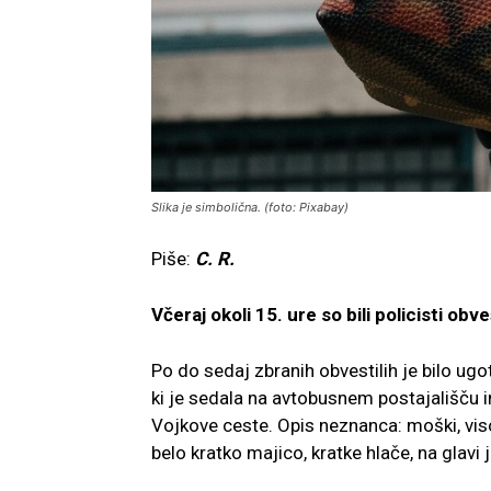
Slika je simbolična. (foto: Pixabay)
Piše:
C. R.
Včeraj okoli 15. ure so bili policisti obv
Po do sedaj zbranih obvestilih je bilo ug
ki je sedala na avtobusnem postajališču in
Vojkove ceste. Opis neznanca: moški, vis
belo kratko majico, kratke hlače, na glavi