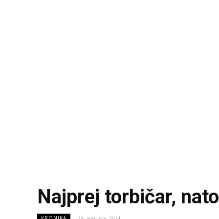
Najprej torbičar, nat
25. avgusta, 2021
KRONIKA