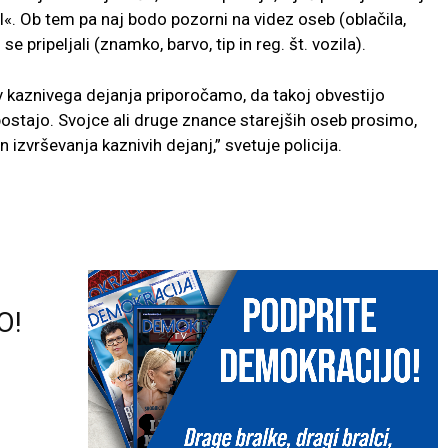
l«. Ob tem pa naj bodo pozorni na videz oseb (oblačila,
e pripeljali (znamko, barvo, tip in reg. št. vozila).
ev kaznivega dejanja priporočamo, da takoj obvestijo
o postajo. Svojce ali druge znance starejših oseb prosimo,
n izvrševanja kaznivih dejanj,” svetuje policija.
O!