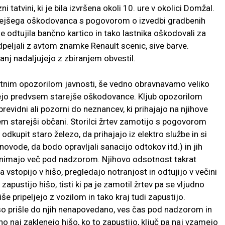
ni tatvini, ki je bila izvršena okoli 10. ure v okolici Domžal.
arejšega oškodovanca s pogovorom o izvedbi gradbenih
e odtujila bančno kartico in tako lastnika oškodovali za
odpeljali z avtom znamke Renault scenic, sive barve.
janj nadaljujejo z zbiranjem obvestil.
kratnim opozorilom javnosti, še vedno obravnavamo veliko
edejo predvsem starejše oškodovance. Kljub opozorilom
evidni ali pozorni do neznancev, ki prihajajo na njihove
em starejši občani. Storilci žrtev zamotijo s pogovorom
i odkupit staro železo, da prihajajo iz elektro službe in si
jnovode, da bodo opravljali sanacijo odtokov itd.) in jih
 je nimajo več pod nadzorom. Njihovo odsotnost takrat
ra vstopijo v hišo, pregledajo notranjost in odtujijo v večini
 zapustijo hišo, tisti ki pa je zamotil žrtev pa se vljudno
iše pripeljejo z vozilom in tako kraj tudi zapustijo.
o prišle do njih nenapovedano, ves čas pod nadzorom in
no naj zaklenejo hišo, ko to zapustijo, ključ pa naj vzamejo