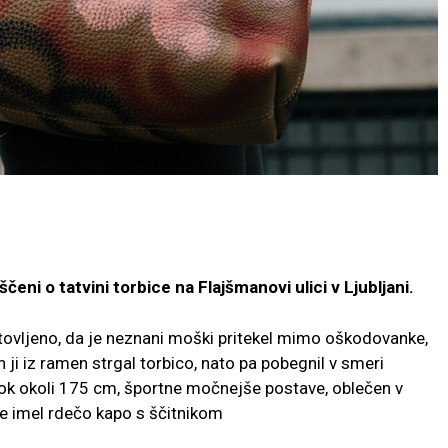
eščeni o tatvini torbice na Flajšmanovi ulici v Ljubljani.
otovljeno, da je neznani moški pritekel mimo oškodovanke,
 ji iz ramen strgal torbico, nato pa pobegnil v smeri
ok okoli 175 cm, športne močnejše postave, oblečen v
 je imel rdečo kapo s ščitnikom