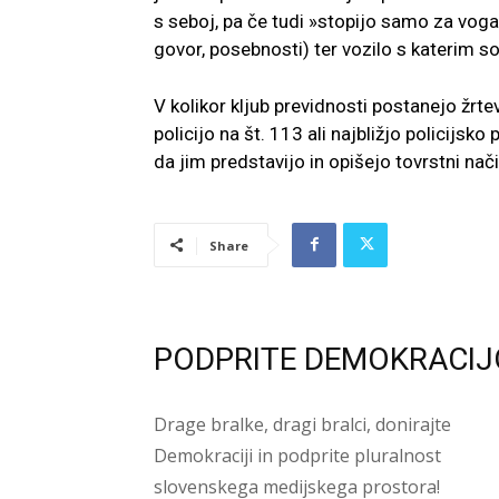
s seboj, pa če tudi »stopijo samo za voga
govor, posebnosti) ter vozilo s katerim so s
V kolikor kljub previdnosti postanejo žrt
policijo na št. 113 ali najbližjo policijsk
da jim predstavijo in opišejo tovrstni nači
Share
PODPRITE DEMOKRACIJ
Drage bralke, dragi bralci, donirajte
Demokraciji in podprite pluralnost
slovenskega medijskega prostora!