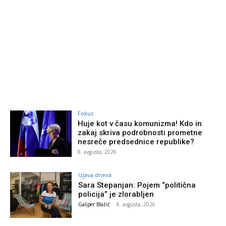
Fokus
Huje kot v času komunizma! Kdo in
zakaj skriva podrobnosti prometne
nesreče predsednice republike?
8. avgusta, 2026
Izjava dneva
Sara Stepanjan: Pojem “politična
policija” je zlorabljen
Gašper Blažič
-
8. avgusta, 2026