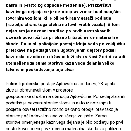
bakra in petsto kg odpadne medenine). Pri izvršitvi
kaznivega dejanja se je nepridiprav znesel nad manjšim
tovornim vozilom, ki je bil parkiran v garaži podjetja
(razbitje stranskega stekla na levih vratih vozila). S tem
dejanjem je neznani storilec po prvih nestrokovnih
ocenah povzročil za približno tritisoč evrov materialne
škode. Policisti policijske postaje Idrija bodo po zaključku
preiskave na podlagi vseh ugotovljenih dejstev podali
kazensko ovadbo na državno tožilstvo v Novi Gorici zaradi
utemeljenega suma storitve kaznivega dejanja velike
tatvine in poškodovanja tuje stvari.
Policisti policijske postaje Ajdovščina so danes, 28. aprila
zjutraj, obravnavali vlom v prostore
gospodarske družbe na območju Ajdovščine. Po sedaj zbranih
podatkih je neznani storilec vlomil in nato iz notranjosti
podjetja odvzel različno ročno delovno orodje, prav tako je
storilec poškodoval mizico za ličenje za jahte. Zaradi
storitve omenjenega kaznivega dejanja je bilo podjetju po prvi
nestrokovni oceni povzročena materialna škoda za približno