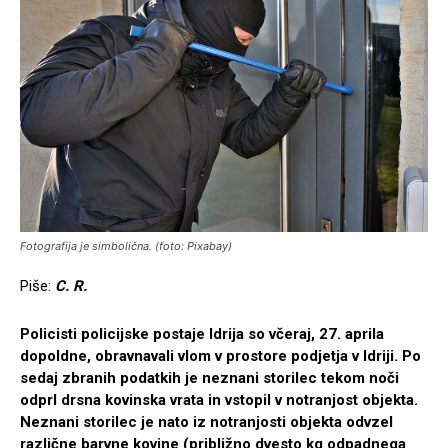
Fotografija je simbolična. (foto: Pixabay)
Piše:
C. R.
Policisti policijske postaje Idrija so včeraj, 27. aprila
dopoldne, obravnavali vlom v prostore podjetja v Idriji. Po
sedaj zbranih podatkih je neznani storilec tekom noči
odprl drsna kovinska vrata in vstopil v notranjost objekta.
Neznani storilec je nato iz notranjosti objekta odvzel
različne barvne kovine (približno dvesto kg odpadnega