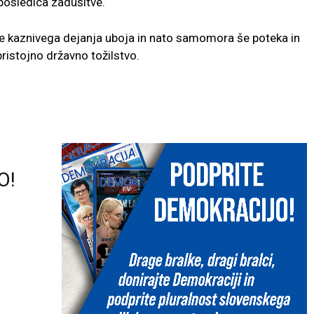
posledica zadušitve.
ve kaznivega dejanja uboja in nato samomora še poteka in
ristojno državno tožilstvo.
O!