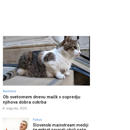
Rumeno
Ob svetovnem dnevu mačk v ospredju
njihova dobra oskrba
8. avgusta, 2026
Fokus
Slovenski mainstream mediji
še enkrat zavajali okoli naše