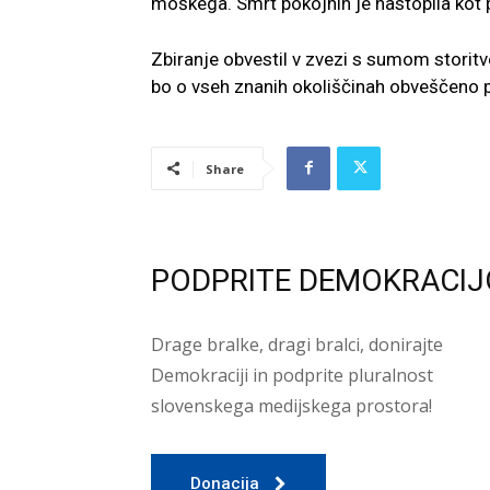
moškega. Smrt pokojnih je nastopila kot 
Zbiranje obvestil v zvezi s sumom storit
bo o vseh znanih okoliščinah obveščeno p
Share
PODPRITE DEMOKRACIJ
Drage bralke, dragi bralci, donirajte
Demokraciji in podprite pluralnost
slovenskega medijskega prostora!
Donacija