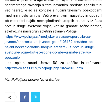
neprimernega ravnanja s temi nevarnimi sredstvi zgodilo tudi
več nesreč, ki so se končale s hudimi telesnimi poškodbami
med njimi celo smrtne. Več preventivnih nasvetov in opozoril
ob morebitni najdbi neeksplodiranih ubojnih sredstev iz časa
prve in druge svetovne vojne, kot so granate, ročne bombe,
strelivo…na naslednjih spletnih straneh Policije:
https://www.policija.si/medijsko-sredisce/sporocila-za-
javnost/sporocila-za-javnost-gpue/108189-previdno-ob-
najdbi-neeksplodiranih-ubojnih-sredstev-iz-prve-in-druge-
svetovne-vojne-kot-so-rocne-bombe-granate-strelivo-
opozorilo
oz. spletni strani Uprave RS za zaščito in reševanje:
http://www.sos112.si/slo/page.php?src=os51.htm
Vir: Policijska uprava Nova Gorica