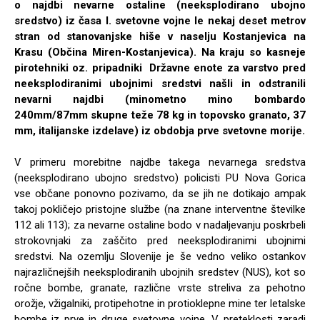
o najdbi nevarne ostaline (neeksplodirano ubojno
sredstvo) iz časa I. svetovne vojne le nekaj deset metrov
stran od stanovanjske hiše v naselju Kostanjevica na
Krasu (Občina Miren-Kostanjevica). Na kraju so kasneje
pirotehniki oz. pripadniki Državne enote za varstvo pred
neeksplodiranimi ubojnimi sredstvi našli in odstranili
nevarni najdbi (minometno mino bombardo
240mm/87mm skupne teže 78 kg in topovsko granato, 37
mm, italijanske izdelave) iz obdobja prve svetovne morije.
V primeru morebitne najdbe takega nevarnega sredstva
(neeksplodirano ubojno sredstvo) policisti PU Nova Gorica
vse občane ponovno pozivamo, da se jih ne dotikajo ampak
takoj pokličejo pristojne službe (na znane interventne številke
112 ali 113); za nevarne ostaline bodo v nadaljevanju poskrbeli
strokovnjaki za zaščito pred neeksplodiranimi ubojnimi
sredstvi. Na ozemlju Slovenije je še vedno veliko ostankov
najrazličnejših neeksplodiranih ubojnih sredstev (NUS), kot so
ročne bombe, granate, različne vrste streliva za pehotno
orožje, vžigalniki, protipehotne in protioklepne mine ter letalske
bombe iz prve in druge svetovne vojne. V preteklosti zaradi