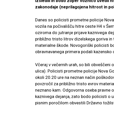
izsledili in bodo zoper voznico uvedli 
zakonodaje (neprilagojena hitrost in p
Danes so policisti prometne policije Nova
vozila na počivališču hitre ceste H4 v Š
oziroma do jutranje prijave kaznivega dej
približno tristo litrov dizelskega goriva i
materialne škode. Novogoriški policisti b
obravnavanega primera podali kazensko ov
Včeraj v večernih urah, so bili obveščeni
ulica). Policisti prometne policije Nova Go
okoli 20.20 ure na neznan način poškodov
povzročil za približno tristo evrov materia
neznano kam. Odgovorna oseba pravne os
kaznivega dejanja, zato bodo policisti o 
pisnim poročilom obvestili Državno tožilst