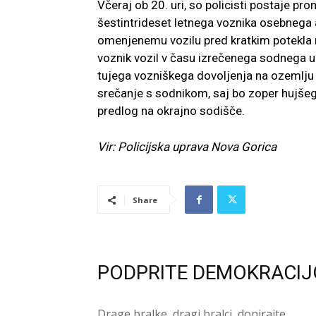
Včeraj ob 20. uri, so policisti postaje pr
šestintrideset letnega voznika osebnega a
omenjenemu vozilu pred kratkim potekla re
voznik vozil v času izrečenega sodnega 
tujega vozniškega dovoljenja na ozemlju S
srečanje s sodnikom, saj bo zoper hujšeg
predlog na okrajno sodišče.
Vir: Policijska uprava Nova Gorica
Share
PODPRITE DEMOKRACIJ
Drage bralke, dragi bralci, donirajte