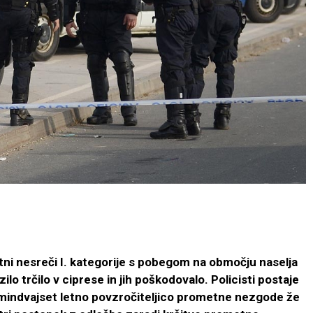
tni nesreči I. kategorije s pobegom na območju naselja
lo trčilo v ciprese in jih poškodovalo. Policisti postaje
mindvajset letno povzročiteljico prometne nezgode že