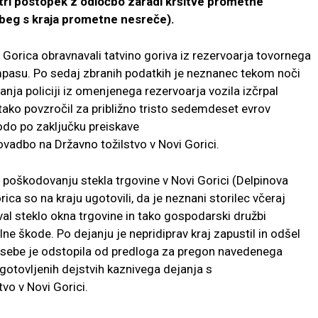
hitri postopek z odločbo zaradi kršitve prometne
obeg s kraja prometne nesreče).
 Gorica obravnavali tatvino goriva iz rezervoarja tovornega
empasu. Po sedaj zbranih podatkih je neznanec tekom noči
anja policiji iz omenjenega rezervoarja vozila izčrpal
n tako povzročil za približno tristo sedemdeset evrov
odo po zaključku preiskave
adbo na Državno tožilstvo v Novi Gorici.
 o poškodovanju stekla trgovine v Novi Gorici (Delpinova
rica so na kraju ugotovili, da je neznani storilec včeraj
al steklo okna trgovine in tako gospodarski družbi
lne škode. Po dejanju je nepridiprav kraj zapustil in odšel
ebe je odstopila od predloga za pregon navedenega
ugotovljenih dejstvih kaznivega dejanja s
vo v Novi Gorici.