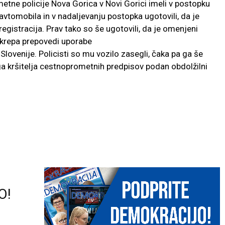
ometne policije Nova Gorica v Novi Gorici imeli v postopku
vtomobila in v nadaljevanju postopka ugotovili, da je
gistracija. Prav tako so še ugotovili, da je omenjeni
ukrepa prepovedi uporabe
lovenije. Policisti so mu vozilo zasegli, čaka pa ga še
a kršitelja cestnoprometnih predpisov podan obdolžilni
O!