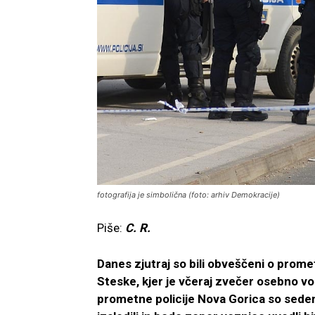
fotografija je simbolična (foto: arhiv Demokracije)
Piše:
C. R.
Danes zjutraj so bili obveščeni o prome
Steske, kjer je včeraj zvečer osebno vozi
prometne policije Nova Gorica so sede