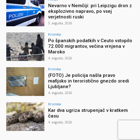
Nevarno v Nemčiji: pri Leipzigu dron z
eksplozivno napravo, po vsej
verjetnosti ruski
5. avgusta, 2026
Kronika
Po španskih podatkih v Ceuto vstopilo
72.000 migrantov, večina vrnjena v
Maroko
4. avgusta, 2026
Kronika
(FOTO) Je policija našla pravo
mafijsko in teroristično gnezdo sredi
Ljubljane?
4. avgusta, 2026
Kronika
Kar dva ugriza strupenjač v kratkem
času
4. avgusta, 2026