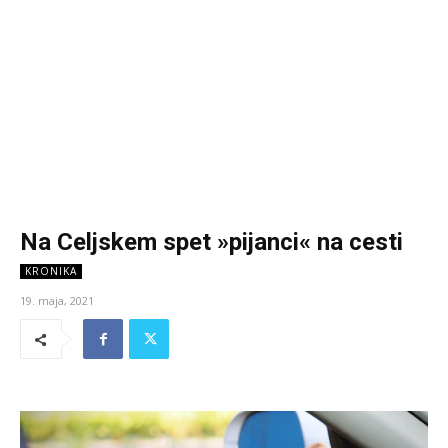
Na Celjskem spet »pijanci« na cesti
KRONIKA
19. maja, 2021