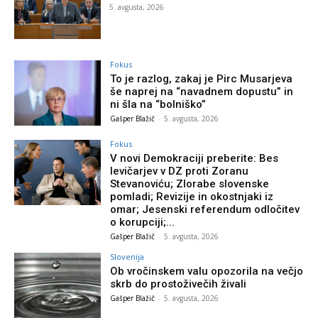
5. avgusta, 2026
Fokus
To je razlog, zakaj je Pirc Musarjeva
še naprej na “navadnem dopustu” in
ni šla na “bolniško”
Gašper Blažič
-
5. avgusta, 2026
Fokus
V novi Demokraciji preberite: Bes
levičarjev v DZ proti Zoranu
Stevanoviću; Zlorabe slovenske
pomladi; Revizije in okostnjaki iz
omar; Jesenski referendum odločitev
o korupciji;...
Gašper Blažič
-
5. avgusta, 2026
Slovenija
Ob vročinskem valu opozorila na večjo
skrb do prostoživečih živali
Gašper Blažič
-
5. avgusta, 2026