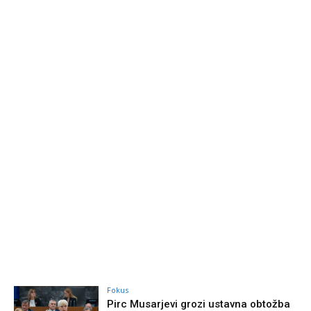
Fokus
Pirc Musarjevi grozi ustavna obtožba