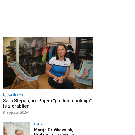
Izjava dneva
Sara Stepanjan: Pojem “politična policija”
je zlorabljen
8. avgusta, 2026
Fokus
Marija Gruškovnjak,
Prekmurka, ki živi na