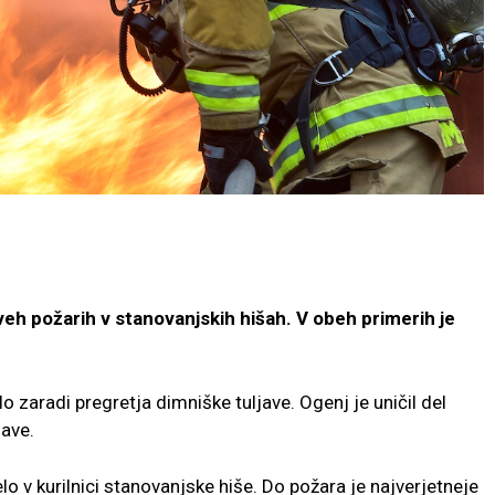
dveh požarih v stanovanjskih hišah. V obeh primerih je
lo zaradi pregretja dimniške tuljave. Ogenj je uničil del
jave.
o v kurilnici stanovanjske hiše. Do požara je najverjetneje