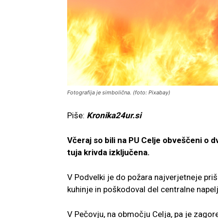
Fotografija je simbolična. (foto: Pixabay)
Piše:
Kronika24ur.si
Včeraj so bili na PU Celje obveščeni o 
tuja krivda izključena.
V Podvelki je do požara najverjetneje priš
kuhinje in poškodoval del centralne napel
V Pečovju, na območju Celja, pa je zagorel