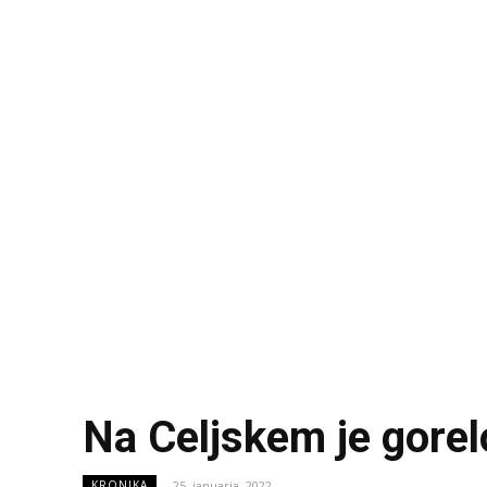
Na Celjskem je gorel
25. januarja, 2022
KRONIKA