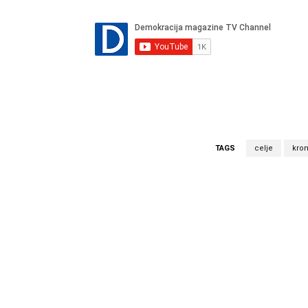
TAGS
celje
kron