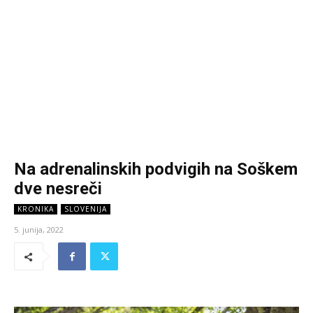
Na adrenalinskih podvigih na Soškem
dve nesreči
KRONIKA
SLOVENIJA
5. junija, 2022