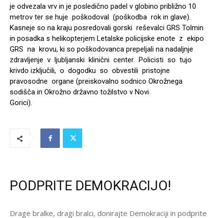
je odvezala vrv in je posledično padel v globino približno 10
metrov ter se huje poškodoval (poškodba rok in glave).
Kasneje so na kraju posredovali gorski reševalci GRS Tolmin
in posadka s helikopterjem Letalske policijske enote z ekipo
GRS na krovu, ki so poškodovanca prepeljali na nadaljnje
zdravljenje v ljubljanski klinični center. Policisti so tujo
krivdo izključili, o dogodku so obvestili pristojne
pravosodne organe (preiskovalno sodnico Okrožnega
sodišča in Okrožno državno tožilstvo v Novi
Gorici).
PODPRITE DEMOKRACIJO!
Drage bralke, dragi bralci, donirajte Demokraciji in podprite