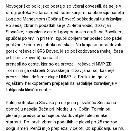
Novogoriško policijsko postajo so včeraj obvestili, da se je v
strugi potoka Fratarca med soteskanjem na območju naselja
Log pod Mangartom (Občina Bovec) poškodoval tuj državljan.
Po sedaj zbranih podatkih se je 25-letni vodič, državljan
Slovaške, zaposlen v eni od gospodarskih družb na Bovškem,
spuščal po vrvi in pri tem izgubil oprijem ter posledično padel
približno 7 metrov globoko na skale. Na kraju so posredovali
gorski reševalci GRS Bovec, ki so poškodovanca (nekaj časa
je bil brez zavesti) na nosilih
prenesli do ceste, kjer so ga prevzeli reševalci NMP ZD
Tolmin in ga oskrbeli. Slovaškega državljana so kasneje
prevzeli člani dežurne ekipe HNMP z Brnika in ga z
vojaškim helikopterjem prepeljali na nadaljnje zdravljenje v
ljubljanski klinični center.
Poleg soteskarja Slovaka pa se je na plezališču Senica na
območju naselja Bača pri Modreju v Občini Tolmin pri
plezanju predvidoma huje poškodoval plezalec enake
starosti. Po prvih zbranih podatkih je plezal po 25 metrov
dolgi smeri Penči in jo preplezal v celoti. Ob spuščanju se mu