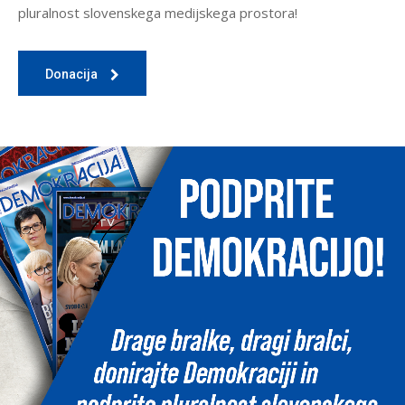
pluralnost slovenskega medijskega prostora!
Donacija