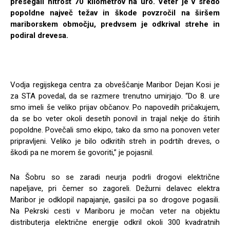
presegali hitrost 70 kilometrov na uro. Veter je v sredo
popoldne največ težav in škode povzročil na širšem
mariborskem območju, predvsem je odkrival strehe in
podiral drevesa.
Vodja regijskega centra za obveščanje Maribor Dejan Kosi je
za STA povedal, da se razmere trenutno umirjajo. “Do 8. ure
smo imeli še veliko prijav občanov. Po napovedih pričakujem,
da se bo veter okoli desetih ponovil in trajal nekje do štirih
popoldne. Povečali smo ekipo, tako da smo na ponoven veter
pripravljeni. Veliko je bilo odkritih streh in podrtih dreves, o
škodi pa ne morem še govoriti,” je pojasnil.
Na Šobru so se zaradi neurja podrli drogovi električne
napeljave, pri čemer so zagoreli. Dežurni delavec elektra
Maribor je odklopil napajanje, gasilci pa so drogove pogasili.
Na Pekrski cesti v Mariboru je močan veter na objektu
distributerja električne energije odkril okoli 300 kvadratnih