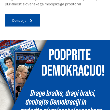
pluralnost slovenskega medijskega prostora!
Donacija