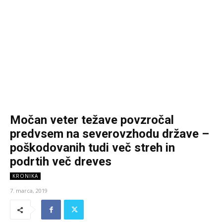
Močan veter težave povzročal
predvsem na severovzhodu države –
poškodovanih tudi več streh in
podrtih več dreves
KRONIKA
7. marca, 2019