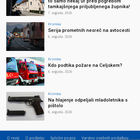
to samo nekaj ur pred pogrebom
tamkajšnjega priljubljenega župnika!
7. avgusta, 2026
Kronika
Serija prometnih nesreč na avtocesti
6. avgusta, 2026
Kronika
Kdo podtika požare na Celjskem?
6. avgusta, 2026
Kronika
Na hlajenje odpeljali mladoletnika s
pištolo
6. avgusta, 2026
O reviji
O podjetju
Splošni pogoji
Varstvo osebnih podatkov