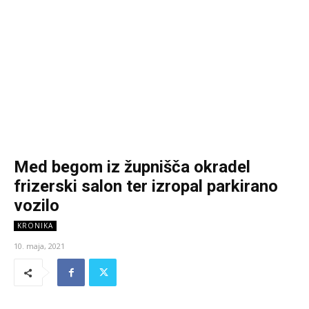
Med begom iz župnišča okradel
frizerski salon ter izropal parkirano
vozilo
KRONIKA
10. maja, 2021