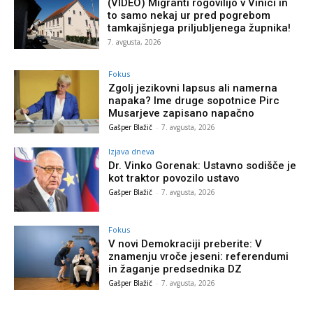
(VIDEO) Migranti rogovilijo v Vinici in
to samo nekaj ur pred pogrebom
tamkajšnjega priljubljenega župnika!
7. avgusta, 2026
Fokus
Zgolj jezikovni lapsus ali namerna
napaka? Ime druge sopotnice Pirc
Musarjeve zapisano napačno
Gašper Blažič
-
7. avgusta, 2026
Izjava dneva
Dr. Vinko Gorenak: Ustavno sodišče je
kot traktor povozilo ustavo
Gašper Blažič
-
7. avgusta, 2026
Fokus
V novi Demokraciji preberite: V
znamenju vroče jeseni: referendumi
in žaganje predsednika DZ
Gašper Blažič
-
7. avgusta, 2026