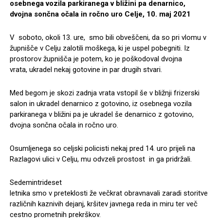
osebnega vozila parkiranega v bližini pa denarnico,
dvojna sončna očala in ročno uro Celje, 10. maj 2021
V soboto, okoli 13. ure, smo bili obveščeni, da so pri vlomu v
župnišče v Celju zalotili moškega, ki je uspel pobegniti. Iz
prostorov župnišča je potem, ko je poškodoval dvojna
vrata, ukradel nekaj gotovine in par drugih stvari.
Med begom je skozi zadnja vrata vstopil še v bližnji frizerski
salon in ukradel denarnico z gotovino, iz osebnega vozila
parkiranega v bližini pa je ukradel še denarnico z gotovino,
dvojna sončna očala in ročno uro.
Osumljenega so celjski policisti nekaj pred 14. uro prijeli na
Razlagovi ulici v Celju, mu odvzeli prostost in ga pridržali.
Sedemintrideset
letnika smo v preteklosti že večkrat obravnavali zaradi storitve
različnih kaznivih dejanj, kršitev javnega reda in miru ter več
cestno prometnih prekrškov.