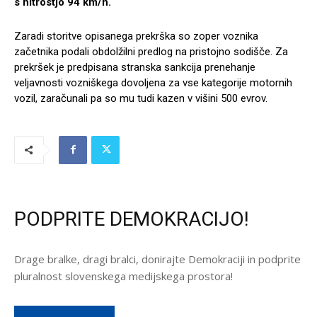
s hitrostjo 94 km/h.
Zaradi storitve opisanega prekrška so zoper voznika
začetnika podali obdolžilni predlog na pristojno sodišče. Za
prekršek je predpisana stranska sankcija prenehanje
veljavnosti vozniškega dovoljena za vse kategorije motornih
vozil, zaračunali pa so mu tudi kazen v višini 500 evrov.
PODPRITE DEMOKRACIJO!
Drage bralke, dragi bralci, donirajte Demokraciji in podprite
pluralnost slovenskega medijskega prostora!