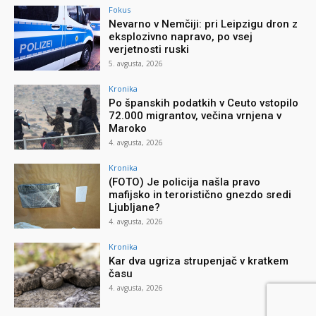
Fokus
Nevarno v Nemčiji: pri Leipzigu dron z
eksplozivno napravo, po vsej
verjetnosti ruski
5. avgusta, 2026
Kronika
Po španskih podatkih v Ceuto vstopilo
72.000 migrantov, večina vrnjena v
Maroko
4. avgusta, 2026
Kronika
(FOTO) Je policija našla pravo
mafijsko in teroristično gnezdo sredi
Ljubljane?
4. avgusta, 2026
Kronika
Kar dva ugriza strupenjač v kratkem
času
4. avgusta, 2026