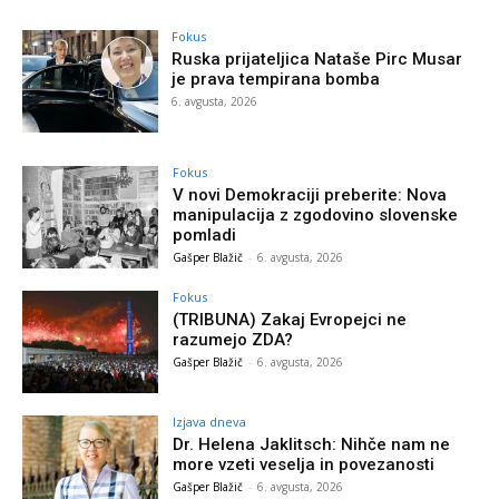
Fokus
Ruska prijateljica Nataše Pirc Musar
je prava tempirana bomba
6. avgusta, 2026
Fokus
V novi Demokraciji preberite: Nova
manipulacija z zgodovino slovenske
pomladi
Gašper Blažič
-
6. avgusta, 2026
Fokus
(TRIBUNA) Zakaj Evropejci ne
razumejo ZDA?
Gašper Blažič
-
6. avgusta, 2026
Izjava dneva
Dr. Helena Jaklitsch: Nihče nam ne
more vzeti veselja in povezanosti
Gašper Blažič
-
6. avgusta, 2026