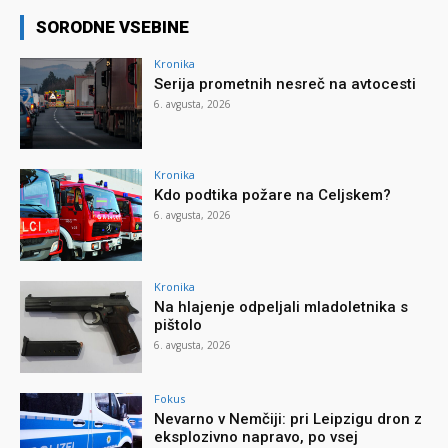
SORODNE VSEBINE
Kronika
Serija prometnih nesreč na avtocesti
6. avgusta, 2026
Kronika
Kdo podtika požare na Celjskem?
6. avgusta, 2026
Kronika
Na hlajenje odpeljali mladoletnika s
pištolo
6. avgusta, 2026
Fokus
Nevarno v Nemčiji: pri Leipzigu dron z
eksplozivno napravo, po vsej