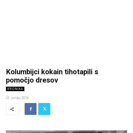
Kolumbijci kokain tihotapili s
pomočjo dresov
KRONIKA
22. junija, 2018