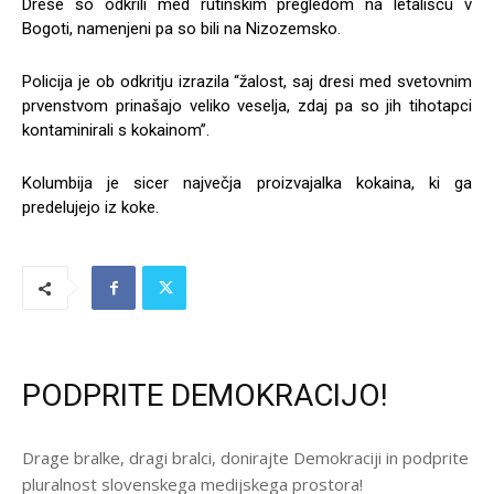
Drese so odkrili med rutinskim pregledom na letališču v
Bogoti, namenjeni pa so bili na Nizozemsko.
Policija je ob odkritju izrazila “žalost, saj dresi med svetovnim
prvenstvom prinašajo veliko veselja, zdaj pa so jih tihotapci
kontaminirali s kokainom”.
Kolumbija je sicer največja proizvajalka kokaina, ki ga
predelujejo iz koke.
PODPRITE DEMOKRACIJO!
Drage bralke, dragi bralci, donirajte Demokraciji in podprite
pluralnost slovenskega medijskega prostora!