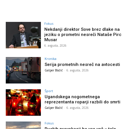
Fokus
Nekdanji direktor Sove brez dlake na
jeziku o prometni nesreči Nataše Pirc
Musar
6. avgusta, 2026
Kronika
Serija prometnih nesreč na avtocesti
Gašper Blažič
-
6. avgusta, 2026
Šport
Ugandskega nogometnega
reprezentanta roparji razbili do smrti
Gašper Blažič
-
6. avgusta, 2026
Fokus
Ruskih provokacij bo vse več – tole