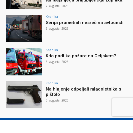
tamkajšnjega priljubljenega župnika!
7. avgusta, 2026
Kronika
Serija prometnih nesreč na avtocesti
6. avgusta, 2026
Kronika
Kdo podtika požare na Celjskem?
6. avgusta, 2026
Kronika
Na hlajenje odpeljali mladoletnika s
pištolo
6. avgusta, 2026
O reviji
O podjetju
Splošni pogoji
Varstvo osebnih podatkov
Piškotki
Stik z nami
Oglaševanje
Naročilnica
Donacije