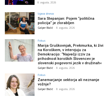
8. avgusta, 2026
Izjava dneva
Sara Stepanjan: Pojem “politična
policija” je zlorabljen
Gašper Blažič
-
8. avgusta, 2026
Fokus
Marija Gruškovnjak, Prekmurka, ki živi
na Koroškem, v intervjuju za
Demokracijo: “Največji izziv za
prihodnost koroških Slovencev je
slovenski pogovorni jezik v družinah«
Gašper Blažič
-
8. avgusta, 2026
Fokus
Zanemarjanje sektorja ali neznanje
vožnje?
Gašper Blažič
-
8. avgusta, 2026