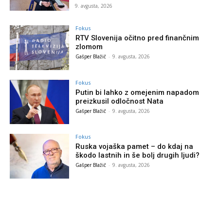
9. avgusta, 2026
Fokus
RTV Slovenija očitno pred finančnim
zlomom
Gašper Blažič
-
9. avgusta, 2026
Fokus
Putin bi lahko z omejenim napadom
preizkusil odločnost Nata
Gašper Blažič
-
9. avgusta, 2026
Fokus
Ruska vojaška pamet – do kdaj na
škodo lastnih in še bolj drugih ljudi?
Gašper Blažič
-
9. avgusta, 2026