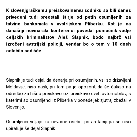
K slovenjgraškemu preiskovalnemu sodniku so bili danes
privedeni tudi preostali štirje od petih osumljenih za
tatvino bankomata v avstrijskem Pliberku. Kot je na
današnji novinarski konferenci povedal pomočnik vodje
celjskih kriminalistov Aleš Slapnik, bodo najbrž vsi
izročeni avstrijski policiji, vendar bo o tem v 10 dneh
odločilo sodišče.
Slapnik je tudi dejal, da denarja pri osumljenih, vsi so državljani
Moldavije, niso našli, pri tem pa je opozoril, da še čakajo na
odredbo za hišno preiskavo oz. preiskavo dveh avtomobilov, s
katerimi so osumljenci iz Pliberka v ponedeljek zjutraj zbežali v
Slovenijo.
Osumljenci veljajo za nevarne osebe, pri aretaciji pa se niso
upirali, je še dejal Slapnik.