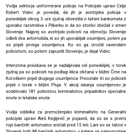
Vodja sektorja uniformirane policije na Policijski upravi Celje
Robert Videc je povedal, da jih je avstrijska policija v
ponedeljek okrog 3. ure zjutraj obvestila o tatvini bankomata z
uporabo razstreliva v Pliberku in da so storilci zbežali v smeri
Slovenije. Najprej so avstrijski policisti na območju Slovenije
odkrili dva avtomobila, ki so jih uporabljali osumljeni, potem pa
so prijeli prvega osumljenca. Ko so ga izročili ravenskim
policistom, so potem zapustili Slovenijo, je dejal Videc.
Intenzivna preiskava se je nadaljevala cel ponedeljek, v torek
zjutraj pa so policisti na podlagi klica občana v bližini Črne na
Koroškem prijeli drugega osumljenca. Preostale tri so policisti
prijeli v torek v bližini Ptuja. V akciji iskanja osumljencev je
sodelovalo 181 policistov, kriminalistov, pripadnikov specialne
enote in letalske enote.
Vodja oddelka za premoženjsko kriminaliteto na Generalni
policijski upravi Aleš Kegljevič je pojasnil, da so se s prvimi
ropi bančnih avtomatov srečali pred 15 leti. Lani so se tatovi v
Sloveniji lotili 98 bančnih avtomatov, v katere se najpogosteje