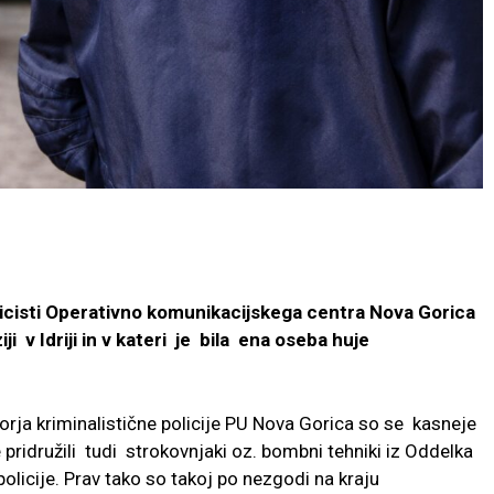
 policisti Operativno komunikacijskega centra Nova Gorica
ji v Idriji in v kateri je bila ena oseba huje
torja kriminalistične policije PU Nova Gorica so se kasneje
e pridružili tudi strokovnjaki oz. bombni tehniki iz Oddelka
licije. Prav tako so takoj po nezgodi na kraju