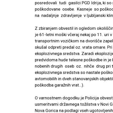
posredovali tudi gasilci PGD Idrija, ki 
poškodovane osebe. Kasneje so poškodov
na nadaljnje zdravljenje v ljubljanski klin
Z zbiranjem obvestil in ogledom okolišči
je 61-letni moški včeraj nekaj po 11. uri
transportnim vozičkom na dvorišče zapel
skušal odpreti predal oz. vrata omare. Pr
eksplozivnega sredstva. Zaradi eksplozi
predvidoma hude telesne poškodbe in je bil 
nobenih drugih oseb oz. nihče drug pri 
eksplozivnega sredstva so nastale poško
avtomobilih in dveh stanovanjskih objektih
poškodba garažnih vrat…).
O varnostnem dogodku je Policija obvesti
usmeritvami državnega tožilstva v Novi Gor
Nova Gorica na podlagi vseh ugotovljen