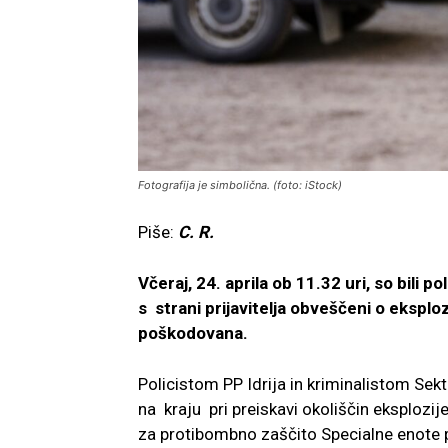
Fotografija je simbolična. (foto: iStock)
Piše:
C. R.
Včeraj, 24. aprila ob 11.32 uri, so bili
s strani prijavitelja obveščeni o eksplozi
poškodovana.
Policistom PP Idrija in kriminalistom Sek
na kraju pri preiskavi okoliščin eksplozij
za protibombno zaščito Specialne enote po