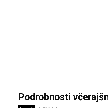
Podrobnosti včerajšnj
25. aprila, 2021
KRONIKA