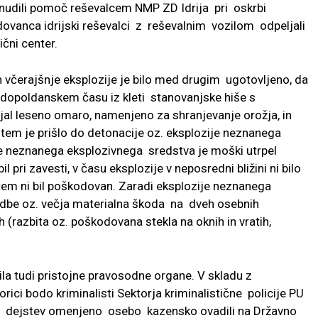
so nudili pomoč reševalcem NMP ZD Idrija pri oskrbi
anca idrijski reševalci z reševalnim vozilom odpeljali
ični center.
n včerajšnje eksplozije je bilo med drugim ugotovljeno, da
 v dopoldanskem času iz kleti stanovanjske hiše s
jal leseno omaro, namenjeno za shranjevanje orožja, in
i tem je prišlo do detonacije oz. eksplozije neznanega
je neznanega eksplozivnega sredstva je moški utrpel
pri zavesti, v času eksplozije v neposredni bližini ni bilo
tem ni bil poškodovan. Zaradi eksplozije neznanega
dbe oz. večja materialna škoda na dveh osebnih
 (razbita oz. poškodovana stekla na oknih in vratih,
la tudi pristojne pravosodne organe. V skladu z
ici bodo kriminalisti Sektorja kriminalistične policije PU
ih dejstev omenjeno osebo kazensko ovadili na Državno