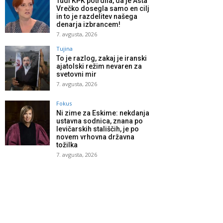
Tudi KPK potrdila, da je Asta
Vrečko dosegla samo en cilj
in to je razdelitev našega
denarja izbrancem!
7. avgusta, 2026
Tujina
To je razlog, zakaj je iranski
ajatolski režim nevaren za
svetovni mir
7. avgusta, 2026
Fokus
Ni zime za Eskime: nekdanja
ustavna sodnica, znana po
levičarskih stališčih, je po
novem vrhovna državna
tožilka
7. avgusta, 2026