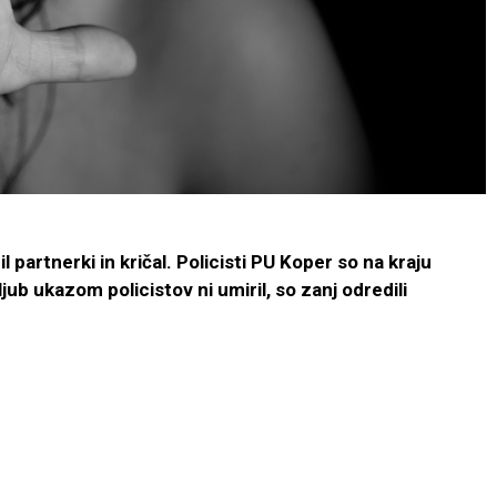
l partnerki in kričal. Policisti PU Koper so na kraju
ljub ukazom policistov ni umiril, so zanj odredili